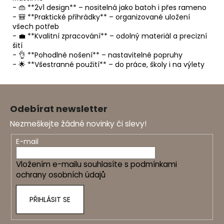
- 👜 **2v1 design** – nositelná jako batoh i přes rameno
- 🎒 **Praktické přihrádky** – organizované uložení
všech potřeb
- 💼 **Kvalitní zpracování** – odolný materiál a precizní
šití
- 👌 **Pohodlné nošení** – nastavitelné popruhy
- 🌟 **Všestranné použití** – do práce, školy i na výlety
Z
á
Odebírat newsletter
p
Nezmeškejte žádné novinky či slevy!
a
t
E-mail
í
Vložením e-mailu souhlasíte s
podmínkami
ochrany osobních údajů
PŘIHLÁSIT SE