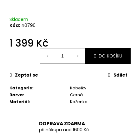
č
u
j
Skladem
e
Kód:
40790
m
e
1 399 Kč
Měrná
BÍLÁ
DO KOŠÍKU
cena:
MIKINA
S
BÉŽOVÝM
POTISKEM
Zeptat se
Sdílet
VEL.
L/XL
Kategorie
:
Kabelky
699
Barva
:
Černá
Kč
Materiál
:
Koženka
DOPRAVA ZDARMA
při nákupu nad 1600 Kč