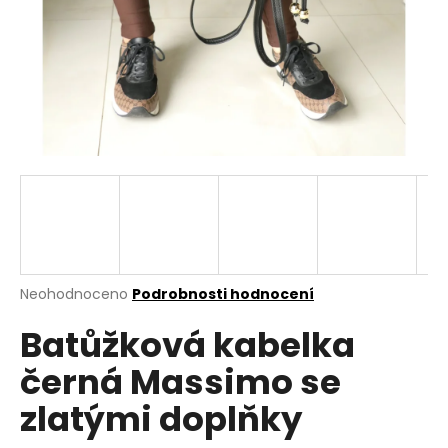
a
j
í
t
?
HLEDAT
Průměrné
Neohodnoceno
Podrobnosti hodnocení
hodnocení
D
Batůžková kabelka
produktu
o
je
p
černá Massimo se
0,0
o
z
r
zlatými doplňky
5
u
hvězdiček.