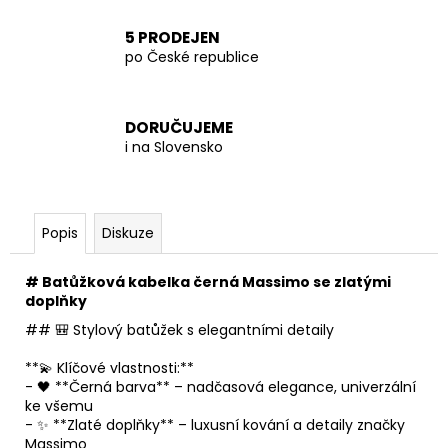
5 PRODEJEN
po České republice
DORUČUJEME
i na Slovensko
Popis
Diskuze
# Batůžková kabelka černá Massimo se zlatými
doplňky
## 🎒 Stylový batůžek s elegantními detaily
**💫 Klíčové vlastnosti:**
- 🖤 **Černá barva** – nadčasová elegance, univerzální
ke všemu
- ✨ **Zlaté doplňky** – luxusní kování a detaily značky
Massimo