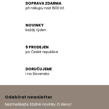
l
DOPRAVA ZDARMA
á
při nákupu nad 1600 Kč
d
a
c
NOVINKY
í
každý týden
p
r
v
5 PRODEJEN
k
po České republice
y
v
ý
p
DORUČUJEME
i na Slovensko
i
s
u
Z
á
Odebírat newsletter
p
Nezmeškejte žádné novinky či slevy!
a