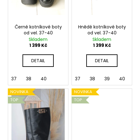
č
d
u
u
j
k
e
t
Černé kotníkové boty
Hnědé kotníkové boty
m
ů
od vel. 37-40
od vel. 37-40
e
Skladem
Skladem
1 399 Kč
1 399 Kč
BÉŽOVÁ
PODZIMNÍ
DETAIL
DETAIL
BUNDA
VEL.
M,
37
38
40
37
38
39
40
L
1
NOVINKA
NOVINKA
899
Kč
TOP
TOP