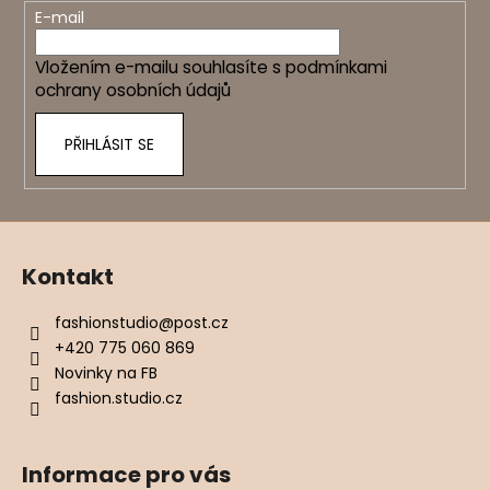
t
E-mail
í
Vložením e-mailu souhlasíte s
podmínkami
ochrany osobních údajů
PŘIHLÁSIT SE
Kontakt
fashionstudio
@
post.cz
+420 775 060 869
Novinky na FB
fashion.studio.cz
Informace pro vás