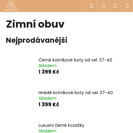
K
Přejít
Hledat
Náku
M
Přihlášen
na
o
obsah
Zpět
Zpět
košík
š
Zimní obuv
í
C
k
Nejprodávanější
o
p
o
Černé kotníkové boty od vel. 37-40
t
Skladem
ř
1 399 Kč
e
b
u
Hnědé kotníkové boty od vel. 37-40
Skladem
j
1 399 Kč
e
t
e
Luxusní černé kozačky
n
Skladem