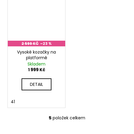
2 599 KČ
–23 %
Vysoké kozačky na
platformě
Skladem
1 999 Kč
DETAIL
41
5
položek celkem
O
v