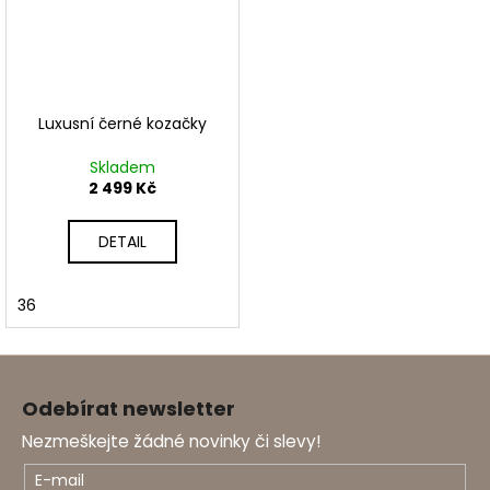
Luxusní černé kozačky
Skladem
2 499 Kč
DETAIL
36
Z
á
Odebírat newsletter
p
Nezmeškejte žádné novinky či slevy!
a
t
E-mail