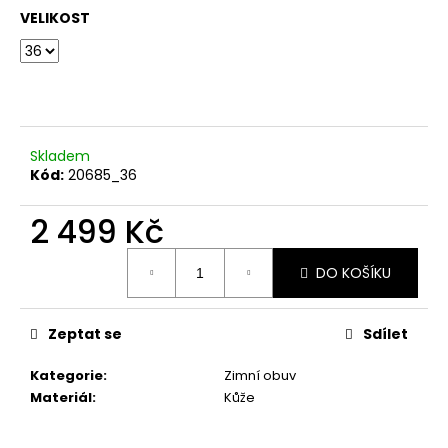
č
VELIKOST
u
j
e
m
e
Skladem
TMAVĚ
Kód:
20685_36
BÉŽOVÁ
PROUTĚNÁ
2 499 Kč
KABELKA
699
Měrná
Kč
DO KOŠÍKU
cena:
Zeptat se
Sdílet
Kategorie
:
Zimní obuv
Materiál
:
Kůže