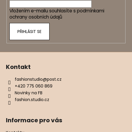
í
Vložením e-mailu souhlasíte s
podmínkami
ochrany osobních údajů
PŘIHLÁSIT SE
Kontakt
fashionstudio
@
post.cz
+420 775 060 869
Novinky na FB
fashion.studio.cz
Informace pro vás