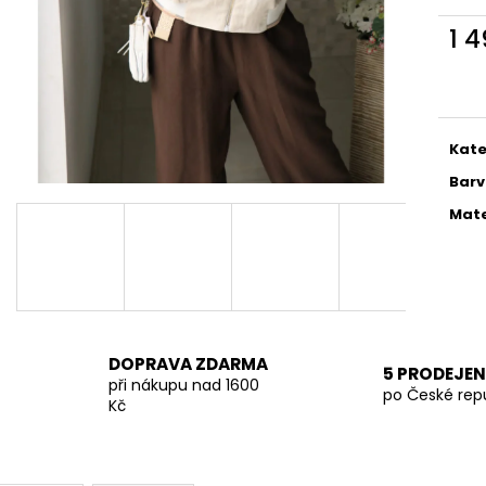
TMAVĚ BÉŽOVÁ PROUTĚNÁ KABELKA
SVĚTLE BÉŽOVÁ
1 
699 Kč
699 Kč
Měr
cena
Kate
Bar
Mate
DOPRAVA ZDARMA
5 PRODEJEN
při nákupu nad 1600
po České rep
Kč