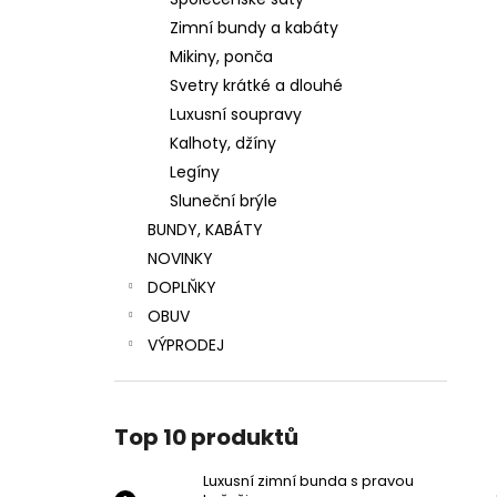
LUXUSNÍ ZIMNÍ BUNDA S PRAVOU
l
KOŽEŠINOU
Zimní bundy a kabáty
4 799 Kč
Mikiny, ponča
Původně:
5 999 Kč
Svetry krátké a dlouhé
Luxusní soupravy
Kalhoty, džíny
Legíny
Sluneční brýle
BUNDY, KABÁTY
NOVINKY
DOPLŇKY
OBUV
VÝPRODEJ
Top 10 produktů
Luxusní zimní bunda s pravou