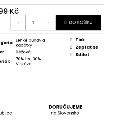
 PROUTĚNÁ KABELKA
499 Kč
ná
DO KOŠÍKU
:
Tisk
Lehké bundy a
gorie
:
kabátky
Zeptat se
va
:
Béžová
Sdílet
70% Len 30%
riál
:
Viskóza
DORUČUJEME
ublice
i na Slovensko