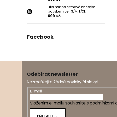
Bílá mikina s tmavě hnědým
potiskem vel. S/M, L/XL
699 Kč
Facebook
Z
á
Odebírat newsletter
p
Nezmeškejte žádné novinky či slevy!
a
t
E-mail
í
Vložením e-mailu souhlasíte s
podmínkami o
PŘIHLÁSIT SE