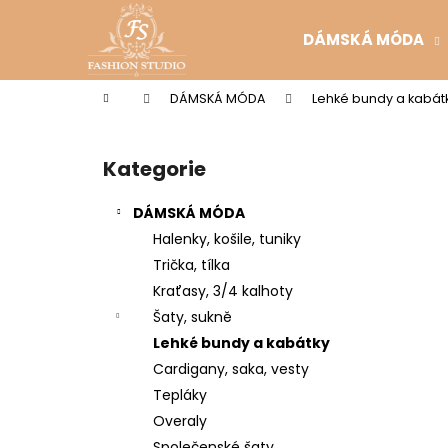
K
Přejít
na
o
DÁMSKÁ MÓDA
obsah
Zpět
Zpět
š
do
do
í
Domů
DÁMSKÁ MÓDA
Lehké bundy a kabát
k
obchodu
obchodu
P
o
Kategorie
Přeskočit
s
kategorie
t
DÁMSKÁ MÓDA
r
Halenky, košile, tuniky
a
Trička, tílka
n
Kraťasy, 3/4 kalhoty
n
Šaty, sukně
í
Lehké bundy a kabátky
p
Cardigany, saka, vesty
a
Tepláky
n
Overaly
e
Společenské šaty