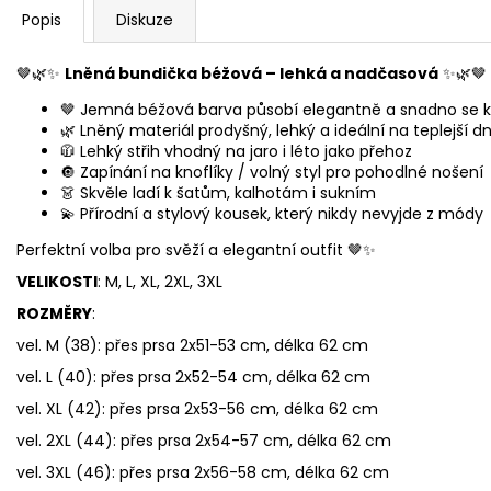
Popis
Diskuze
🤎🌿✨
Lněná bundička béžová – lehká a nadčasová
✨🌿🤎
🤎 Jemná béžová barva působí elegantně a snadno se 
🌿 Lněný materiál prodyšný, lehký a ideální na teplejší d
🧥 Lehký střih vhodný na jaro i léto jako přehoz
🔘 Zapínání na knoflíky / volný styl pro pohodlné nošení
👗 Skvěle ladí k šatům, kalhotám i sukním
💫 Přírodní a stylový kousek, který nikdy nevyjde z módy
Perfektní volba pro svěží a elegantní outfit 🤎✨
VELIKOSTI
: M, L, XL, 2XL, 3XL
ROZMĚRY
:
vel. M (38): přes prsa 2x51-53 cm, délka 62 cm
vel. L (40): přes prsa 2x52-54 cm, délka 62 cm
vel. XL (42): přes prsa 2x53-56 cm, délka 62 cm
vel. 2XL (44): přes prsa 2x54-57 cm, délka 62 cm
vel. 3XL (46): přes prsa 2x56-58 cm, délka 62 cm