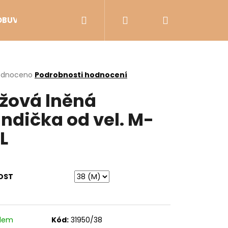
Hledat
Přihlášení
Nákupní
OBUV
VÝPRODEJ
košík
rné
odnoceno
Podrobnosti hodnocení
cení
žová lněná
ktu
ndička od vel. M-
L
ček.
OST
Následující
adem
Kód:
31950/38