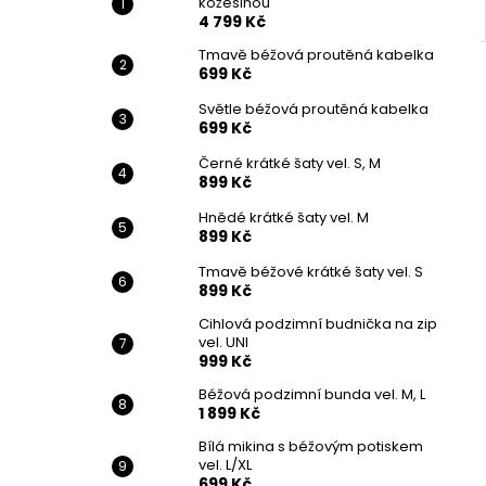
kožešinou
4 799 Kč
Tmavě béžová proutěná kabelka
699 Kč
Světle béžová proutěná kabelka
699 Kč
Černé krátké šaty vel. S, M
899 Kč
Hnědé krátké šaty vel. M
899 Kč
Tmavě béžové krátké šaty vel. S
899 Kč
Cihlová podzimní budnička na zip
vel. UNI
999 Kč
Béžová podzimní bunda vel. M, L
1 899 Kč
Bílá mikina s béžovým potiskem
vel. L/XL
699 Kč