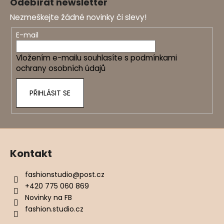
Odebírat newsletter
p
Nezmeškejte žádné novinky či slevy!
a
t
E-mail
í
Vložením e-mailu souhlasíte s
podmínkami
ochrany osobních údajů
PŘIHLÁSIT SE
Kontakt
fashionstudio
@
post.cz
+420 775 060 869
Novinky na FB
fashion.studio.cz