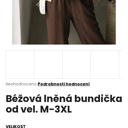
a
j
í
t
?
HLEDAT
Průměrné
Neohodnoceno
Podrobnosti hodnocení
hodnocení
D
Béžová lněná bundička
produktu
o
je
p
od vel. M-3XL
0,0
o
z
r
5
u
hvězdiček.
VELIKOST