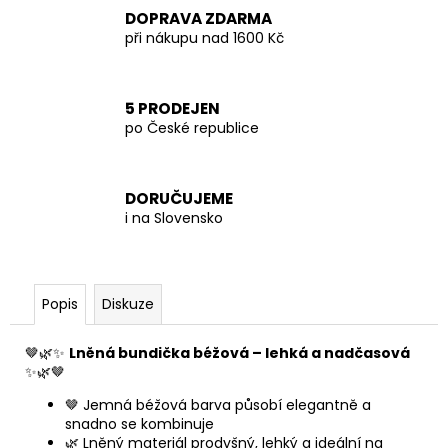
DOPRAVA ZDARMA
při nákupu nad 1600 Kč
5 PRODEJEN
po České republice
DORUČUJEME
i na Slovensko
Popis
Diskuze
🤎🌿✨
Lněná bundička béžová – lehká a nadčasová
✨🌿🤎
🤎 Jemná béžová barva působí elegantně a
snadno se kombinuje
🌿 Lněný materiál prodyšný, lehký a ideální na