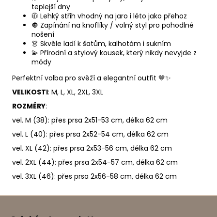
teplejší dny
🧥 Lehký střih vhodný na jaro i léto jako přehoz
🔘 Zapínání na knoflíky / volný styl pro pohodlné
nošení
👗 Skvěle ladí k šatům, kalhotám i sukním
💫 Přírodní a stylový kousek, který nikdy nevyjde z
módy
Perfektní volba pro svěží a elegantní outfit 🤎✨
VELIKOSTI
: M, L, XL, 2XL, 3XL
ROZMĚRY
:
vel. M (38): přes prsa 2x51-53 cm, délka 62 cm
vel. L (40): přes prsa 2x52-54 cm, délka 62 cm
vel. XL (42): přes prsa 2x53-56 cm, délka 62 cm
vel. 2XL (44): přes prsa 2x54-57 cm, délka 62 cm
vel. 3XL (46): přes prsa 2x56-58 cm, délka 62 cm
Z
á