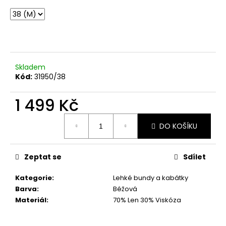
č
u
j
e
m
e
Skladem
Kód:
31950/38
CIHLOVÁ
PODZIMNÍ
1 499 Kč
BUDNIČKA
NA
Měrná
ZIP
DO KOŠÍKU
cena:
VEL.
UNI
999
Zeptat se
Sdílet
Kč
Kategorie
:
Lehké bundy a kabátky
Barva
:
Béžová
Materiál
:
70% Len 30% Viskóza