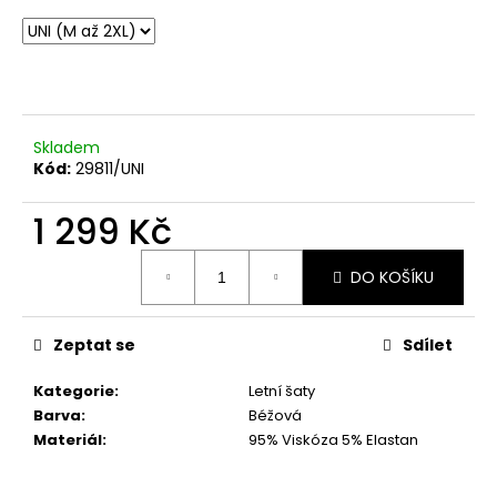
č
u
j
e
m
e
Skladem
Kód:
29811/UNI
SVĚTLE
BÉŽOVÁ
1 299 Kč
PROUTĚNÁ
KABELKA
Měrná
699
DO KOŠÍKU
cena:
Kč
Zeptat se
Sdílet
Kategorie
:
Letní šaty
Barva
:
Béžová
Materiál
:
95% Viskóza 5% Elastan