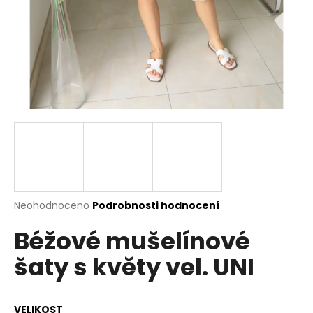
a
j
í
t
?
HLEDAT
Průměrné
Neohodnoceno
Podrobnosti hodnocení
hodnocení
D
Béžové mušelínové
produktu
o
je
p
šaty s květy vel. UNI
0,0
o
z
r
5
u
hvězdiček.
VELIKOST