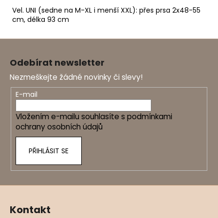
Vel. UNI (sedne na M-XL i menší XXL): přes prsa 2x48-55
cm, délka 93 cm
Z
á
Odebírat newsletter
p
Nezmeškejte žádné novinky či slevy!
a
t
E-mail
í
Vložením e-mailu souhlasíte s
podmínkami
ochrany osobních údajů
PŘIHLÁSIT SE
Kontakt