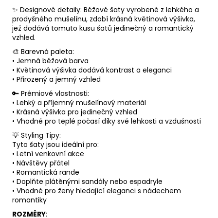
✨ Designové detaily: Béžové šaty vyrobené z lehkého a
prodyšného mušelínu, zdobí krásná květinová výšivka,
jež dodává tomuto kusu šatů jedinečný a romantický
vzhled.
🎨 Barevná paleta:
• Jemná béžová barva
• Květinová výšivka dodává kontrast a eleganci
• Přirozený a jemný vzhled
🔑 Prémiové vlastnosti:
• Lehký a příjemný mušelínový materiál
• Krásná výšivka pro jedinečný vzhled
• Vhodné pro teplé počasí díky své lehkosti a vzdušnosti
💡 Styling Tipy:
Tyto šaty jsou ideální pro:
• Letní venkovní akce
• Návštěvy přátel
• Romantická rande
• Doplňte plátěnými sandály nebo espadryle
• Vhodné pro ženy hledající eleganci s nádechem
romantiky
ROZMĚRY
: