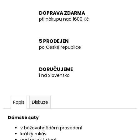
DOPRAVA ZDARMA
při nákupu nad 1600 Kč
5 PRODEJEN
po České republice
DORUČUJEME
i na Slovensko
Popis
Diskuze
Dámské šaty
v béžovohnědém provedení
krátký rukáv
pod prsy stažení