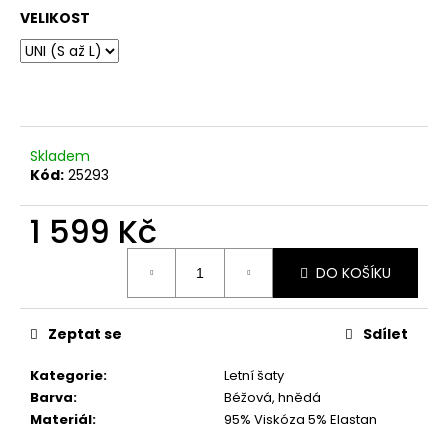
č
VELIKOST
u
j
e
m
e
Skladem
TMAVĚ
Kód:
25293
BÉŽOVÁ
PROUTĚNÁ
1 599 Kč
KABELKA
699
Měrná
Kč
DO KOŠÍKU
cena:
Zeptat se
Sdílet
Kategorie
:
Letní šaty
Barva
:
Béžová, hnědá
Materiál
:
95% Viskóza 5% Elastan