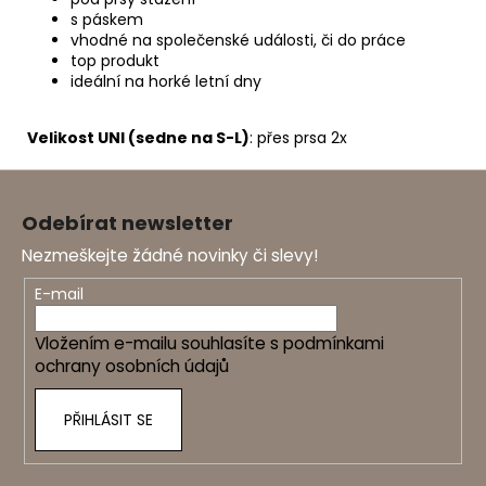
s páskem
vhodné na společenské události, či do práce
top produkt
ideální na horké letní dny
Velikost UNI (sedne na S-L)
: přes prsa 2x
Z
á
Odebírat newsletter
p
Nezmeškejte žádné novinky či slevy!
a
t
E-mail
í
Vložením e-mailu souhlasíte s
podmínkami
ochrany osobních údajů
PŘIHLÁSIT SE