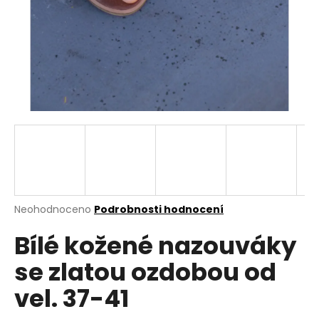
a
j
í
t
?
HLEDAT
Průměrné
Neohodnoceno
Podrobnosti hodnocení
hodnocení
D
Bílé kožené nazouváky
produktu
o
je
p
se zlatou ozdobou od
0,0
o
z
r
vel. 37-41
5
u
hvězdiček.