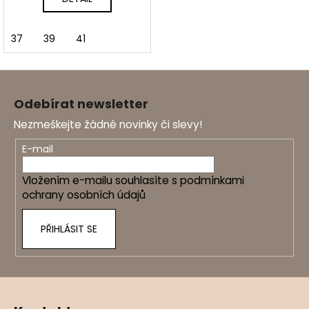
37
39
41
Z
á
Odebírat newsletter
p
Nezmeškejte žádné novinky či slevy!
a
t
E-mail
í
Vložením e-mailu souhlasíte s
podmínkami
ochrany osobních údajů
PŘIHLÁSIT SE