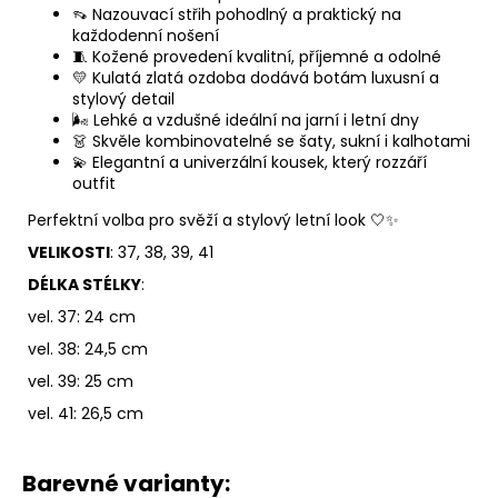
👡 Nazouvací střih pohodlný a praktický na
každodenní nošení
🧵 Kožené provedení kvalitní, příjemné a odolné
💛 Kulatá zlatá ozdoba dodává botám luxusní a
stylový detail
🌬️ Lehké a vzdušné ideální na jarní i letní dny
👗 Skvěle kombinovatelné se šaty, sukní i kalhotami
💫 Elegantní a univerzální kousek, který rozzáří
outfit
Perfektní volba pro svěží a stylový letní look 🤍✨
VELIKOSTI
: 37, 38, 39, 41
DÉLKA STÉLKY
:
vel. 37: 24 cm
vel. 38: 24,5 cm
vel. 39: 25 cm
vel. 41: 26,5 cm
Barevné varianty: