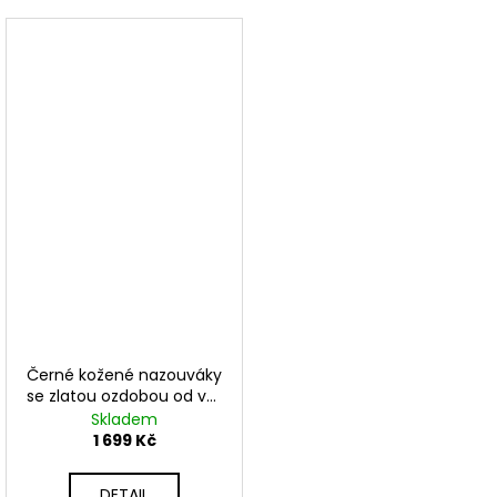
Černé kožené nazouváky
se zlatou ozdobou od vel.
37-41
Skladem
1 699 Kč
DETAIL