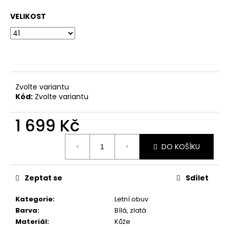
č
u
VELIKOST
j
e
m
e
BÉŽOVÁ
Zvolte variantu
PODZIMNÍ
Kód:
Zvolte variantu
BUNDA
VEL.
1 699 Kč
M,
L
Měrná
1
DO KOŠÍKU
cena:
899
Kč
Zeptat se
Sdílet
Kategorie
:
Letní obuv
Barva
:
Bílá, zlatá
Materiál
:
Kůže