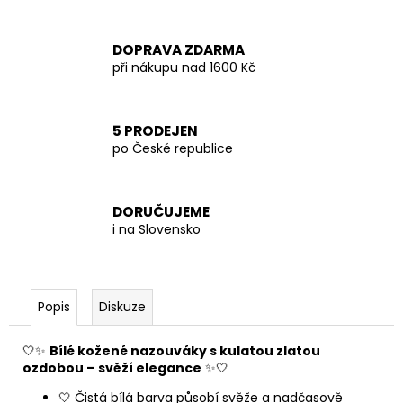
DOPRAVA ZDARMA
při nákupu nad 1600 Kč
5 PRODEJEN
po České republice
DORUČUJEME
i na Slovensko
Popis
Diskuze
🤍✨
Bílé kožené nazouváky s kulatou zlatou
ozdobou – svěží elegance
✨🤍
🤍 Čistá bílá barva působí svěže a nadčasově