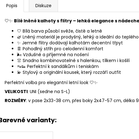
Popis
Diskuze
🤍✨
Bílé lněné kalhoty s flitry – lehká elegance s nádec
🤍 Bílá barva působí svěže, čistě a letně
🌿 Lněný materiál je prodyšný, lehký a ideální do tepléh
✨ Jemné flitry dodávají kalhotám decentní třpyt
👖 Pohodlný střih pro celodenní komfort
🌬️ Vzdušné a příjemné na nošení
👚 Snadno kombinovatelné s halenkou, tílkem i košilí
👡👟 Perfektní k sandálkům i teniskám
💫 Stylový a originální kousek, který rozzáří outfit
Perfektní volba pro elegantní letní look 🤍✨
VELIKOSTI
: UNI (sedne na S-L)
ROZMĚRY
: v pase 2x33-38 cm, přes boky 2x47-57 cm, délka
Barevné varianty: