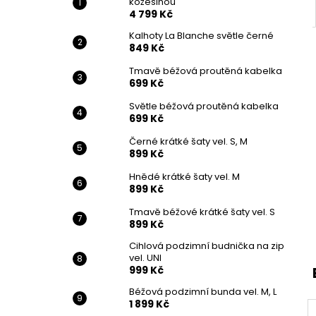
kožešinou
4 799 Kč
Kalhoty La Blanche světle černé
849 Kč
Tmavě béžová proutěná kabelka
699 Kč
Světle béžová proutěná kabelka
699 Kč
Černé krátké šaty vel. S, M
899 Kč
Hnědé krátké šaty vel. M
899 Kč
Tmavě béžové krátké šaty vel. S
899 Kč
Cihlová podzimní budnička na zip
vel. UNI
999 Kč
Béžová podzimní bunda vel. M, L
1 899 Kč