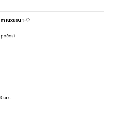
hem luxusu
✨🤍
o počasí
 93 cm