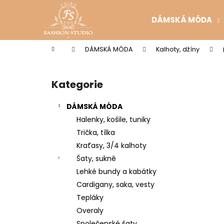
K
Přejít
na
o
DÁMSKÁ MÓDA
obsah
Zpět
Zpět
š
do
do
í
Domů
DÁMSKÁ MÓDA
Kalhoty, džíny
k
obchodu
obchodu
P
o
Kategorie
Přeskočit
s
kategorie
t
DÁMSKÁ MÓDA
r
Halenky, košile, tuniky
a
Trička, tílka
n
Kraťasy, 3/4 kalhoty
n
Šaty, sukně
í
Lehké bundy a kabátky
p
Cardigany, saka, vesty
a
Tepláky
n
Overaly
e
Společenské šaty