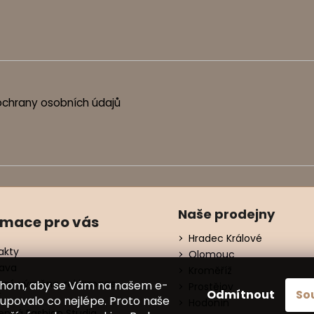
chrany osobních údajů
Naše prodejny
rmace pro vás
Hradec Králové
akty
Olomouc
ava
Kroměříž
ení, výměna, reklamace
chom, aby se Vám na našem e-
Prostějov
Odmítnout
So
í
upovalo co nejlépe. Proto naše
Hodonín
nná Fashion Studia