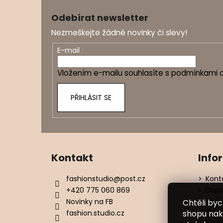
á
Odebírat newsletter
p
Nezmeškejte žádné novinky či slevy!
a
t
E-mail
í
Vložením e-mailu souhlasíte s
podmínkami o
PŘIHLÁSIT SE
Kontakt
Info
fashionstudio
@
post.cz
Kont
+420 775 060 869
Dopr
Novinky na FB
Vrác
Chtěli by
zbož
fashion.studio.cz
shopu nak
Kame