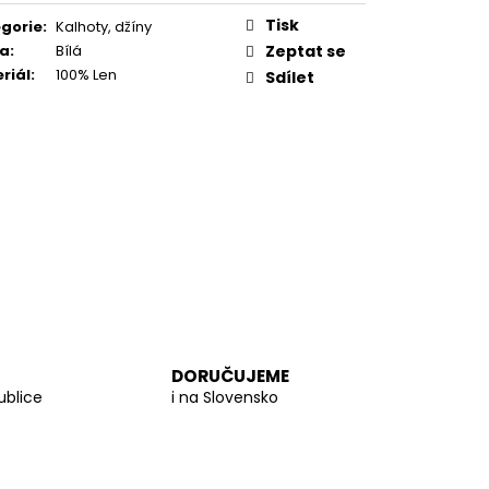
PROUTĚNÁ KABELKA
Tisk
gorie
:
Kalhoty, džíny
va
:
Bílá
Zeptat se
riál
:
100% Len
Sdílet
DORUČUJEME
ublice
i na Slovensko