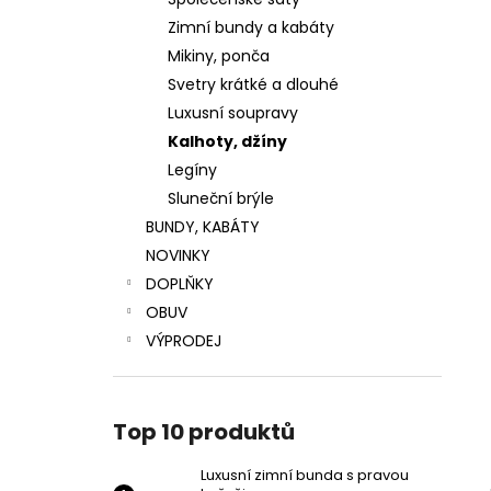
LUXUSNÍ ZIMNÍ BUNDA S PRAVOU
l
KOŽEŠINOU
Zimní bundy a kabáty
4 799 Kč
Mikiny, ponča
Původně:
5 999 Kč
Svetry krátké a dlouhé
Luxusní soupravy
Kalhoty, džíny
Legíny
Sluneční brýle
BUNDY, KABÁTY
NOVINKY
DOPLŇKY
OBUV
VÝPRODEJ
Top 10 produktů
Luxusní zimní bunda s pravou