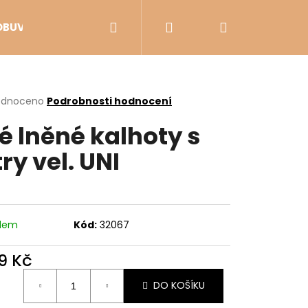
Hledat
Přihlášení
Nákupní
OBUV
VÝPRODEJ
košík
rné
odnoceno
Podrobnosti hodnocení
cení
lé lněné kalhoty s
ktu
try vel. UNI
ček.
adem
Kód:
32067
9 Kč
Následující
ná
DO KOŠÍKU
: