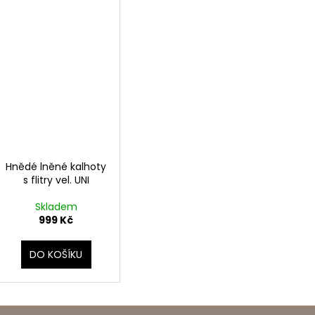
Hnědé lněné kalhoty
s flitry vel. UNI
Skladem
999 Kč
DO KOŠÍKU