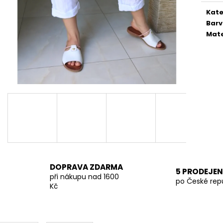
KALHOTY LA BLANCHE SVĚTLE ČERNÉ
TMAVĚ BÉŽOVÁ 
Kate
849 Kč
699 Kč
Bar
Mate
DOPRAVA ZDARMA
5 PRODEJEN
při nákupu nad 1600
po České rep
Kč