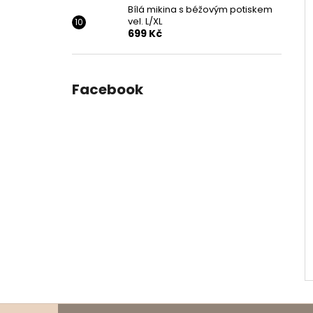
Bílá mikina s béžovým potiskem
vel. L/XL
699 Kč
Facebook
Z