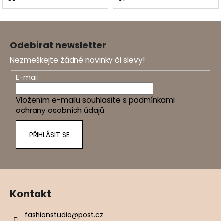
Z
á
Odebírat newsletter
p
Nezmeškejte žádné novinky či slevy!
a
t
E-mail
í
Vložením e-mailu souhlasíte s
podmínkami
ochrany osobních údajů
PŘIHLÁSIT SE
Kontakt
fashionstudio
@
post.cz