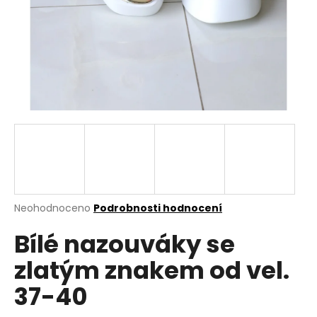
a
j
í
t
?
HLEDAT
Průměrné
Neohodnoceno
Podrobnosti hodnocení
hodnocení
D
Bílé nazouváky se
produktu
o
je
p
zlatým znakem od vel.
0,0
o
z
r
37-40
5
u
hvězdiček.