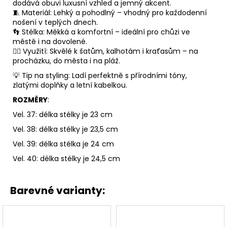
dodává obuvi luxusní vzhled a jemný akcent.
🧵 Materiál: Lehký a pohodlný – vhodný pro každodenní
nošení v teplých dnech.
👣 Stélka: Měkká a komfortní – ideální pro chůzi ve
městě i na dovolené.
🙋‍♀️ Využití: Skvělé k šatům, kalhotám i kraťasům – na
procházku, do města i na pláž.
💡 Tip na styling: Ladí perfektně s přírodními tóny,
zlatými doplňky a letní kabelkou.
ROZMĚRY
:
Vel. 37: délka stélky je 23 cm
Vel. 38: délka stélky je 23,5 cm
Vel. 39: délka stélka je 24 cm
Vel. 40: délka stélky je 24,5 cm
Barevné varianty: