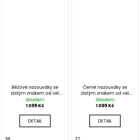
Béžové nazouváky se
Černé nazouváky se
zlatým znakem od vel.
zlatým znakem od vel.
36-40
37-40
Skladem
Skladem
1 099 Kč
1 099 Kč
DETAIL
DETAIL
38
37