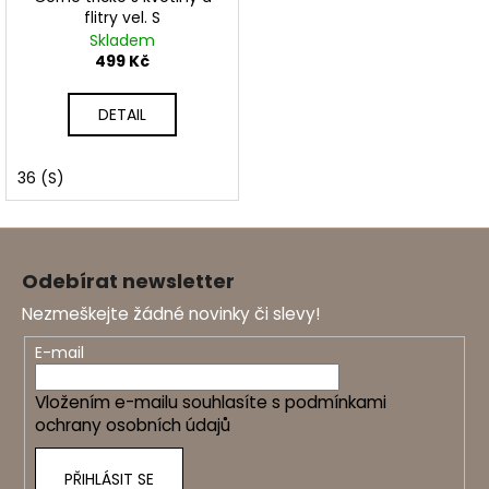
flitry vel. S
Skladem
499 Kč
DETAIL
36 (S)
Z
á
Odebírat newsletter
p
Nezmeškejte žádné novinky či slevy!
a
t
E-mail
í
Vložením e-mailu souhlasíte s
podmínkami
ochrany osobních údajů
PŘIHLÁSIT SE