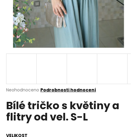
a
j
í
t
?
HLEDAT
Průměrné
Neohodnoceno
Podrobnosti hodnocení
hodnocení
D
Bílé tričko s květiny a
produktu
o
je
p
flitry od vel. S-L
0,0
o
z
r
5
u
hvězdiček.
VELIKOST