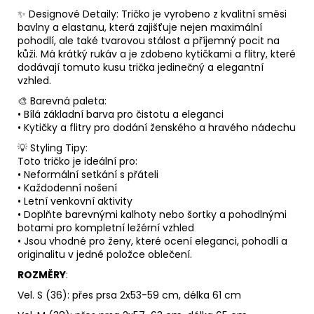
✨ Designové Detaily: Tričko je vyrobeno z kvalitní směsi
bavlny a elastanu, která zajišťuje nejen maximální
pohodlí, ale také tvarovou stálost a příjemný pocit na
kůži. Má krátký rukáv a je zdobeno kytičkami a flitry, které
dodávají tomuto kusu trička jedinečný a elegantní
vzhled.
🎨 Barevná paleta:
• Bílá základní barva pro čistotu a eleganci
• Kytičky a flitry pro dodání ženského a hravého nádechu
💡 Styling Tipy:
Toto tričko je ideální pro:
• Neformální setkání s přáteli
• Každodenní nošení
• Letní venkovní aktivity
• Doplňte barevnými kalhoty nebo šortky a pohodlnými
botami pro kompletní ležérní vzhled
• Jsou vhodné pro ženy, které ocení eleganci, pohodlí a
originalitu v jedné položce oblečení.
ROZMĚRY
:
Vel. S (36): přes prsa 2x53-59 cm, délka 61 cm