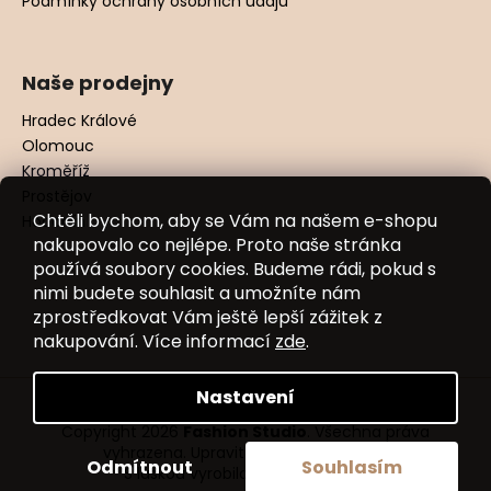
Podmínky ochrany osobních údajů
Naše prodejny
Hradec Králové
Olomouc
Kroměříž
Prostějov
Chtěli bychom, aby se Vám na našem e-shopu
Hodonín
nakupovalo co nejlépe. Proto naše stránka
používá soubory cookies. Budeme rádi, pokud s
nimi budete souhlasit a umožníte nám
zprostředkovat Vám ještě lepší zážitek z
nakupování. Více informací
zde
.
Nastavení
Vytvořil Shoptet
Copyright 2026
Fashion Studio
. Všechna práva
vyhrazena.
Upravit nastavení cookies
Odmítnout
Souhlasím
S láskou vyrobilo
Filipesmedia 🧡