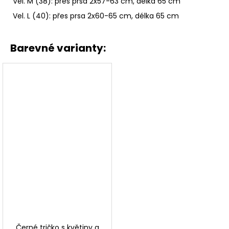
Vel. M (38): přes prsa 2x57-63 cm, délka 65 cm
Vel. L (40): přes prsa 2x60-65 cm, délka 65 cm
Barevné varianty:
Černé tričko s květiny a