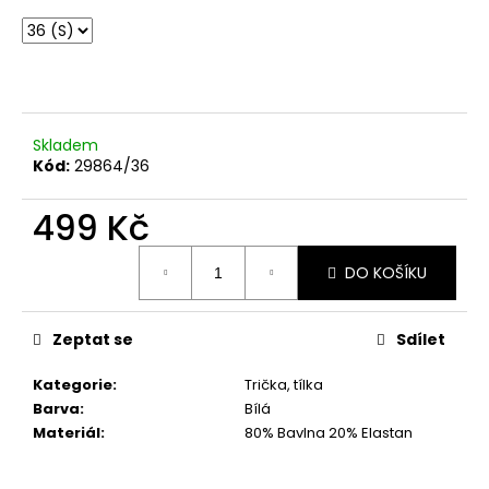
č
u
j
e
m
e
Skladem
Kód:
29864/36
ČERNÉ
KRÁTKÉ
499 Kč
ŠATY
VEL.
Měrná
S,
DO KOŠÍKU
cena:
M
899
Kč
Zeptat se
Sdílet
Kategorie
:
Trička, tílka
Barva
:
Bílá
Materiál
:
80% Bavlna 20% Elastan