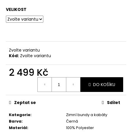
č
u
VELIKOST
j
e
m
e
CIHLOVÁ
Zvolte variantu
PODZIMNÍ
Kód:
Zvolte variantu
BUDNIČKA
NA
2 499 Kč
ZIP
VEL.
Měrná
UNI
DO KOŠÍKU
cena:
999
Kč
Zeptat se
Sdílet
Kategorie
:
Zimní bundy a kabáty
Barva
:
Černá
Materiál
:
100% Polyester