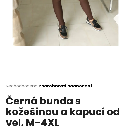
a
j
í
t
?
HLEDAT
Průměrné
Neohodnoceno
Podrobnosti hodnocení
hodnocení
D
Černá bunda s
produktu
o
je
p
kožešinou a kapucí od
0,0
o
z
r
vel. M-4XL
5
u
hvězdiček.