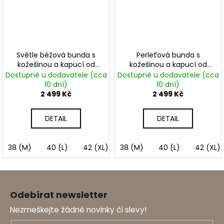
Světle béžová bunda s
Perleťová bunda s
kožešinou a kapucí od
kožešinou a kapucí od
vel. M-4XL
vel. M-4XL
Dostupné u dodavatele (cca
Dostupné u dodavatele (cca
10 dní)
10 dní)
2 499 Kč
2 499 Kč
DETAIL
DETAIL
38 (M)
40 (L)
42 (XL)
38 (M)
44 (XXL)
40 (L)
46 (3XL)
42 (XL)
48
Z
á
Odebírat newsletter
p
Nezmeškejte žádné novinky či slevy!
a