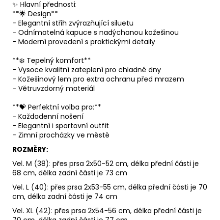
✨ Hlavní přednosti:
**🌟 Design**
- Elegantní střih zvýrazňující siluetu
- Odnímatelná kapuce s nadýchanou kožešinou
- Moderní provedení s praktickými detaily
**❄️ Tepelný komfort**
- Vysoce kvalitní zateplení pro chladné dny
- Kožešinový lem pro extra ochranu před mrazem
- Větruvzdorný materiál
**💝 Perfektní volba pro:**
- Každodenní nošení
- Elegantní i sportovní outfit
- Zimní procházky ve městě
ROZMĚRY:
Vel. M (38): přes prsa 2x50-52 cm, délka přední části je
68 cm, délka zadní části je 73 cm
Vel. L (40): přes prsa 2x53-55 cm, délka přední části je 70
cm, délka zadní části je 74 cm
Vel. XL (42): přes prsa 2x54-56 cm, délka přední části je