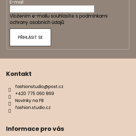
t
E-mail
í
Vložením e-mailu souhlasíte s
podmínkami
ochrany osobních údajů
PŘIHLÁSIT SE
Kontakt
fashionstudio
@
post.cz
+420 775 060 869
Novinky na FB
fashion.studio.cz
Informace pro vás