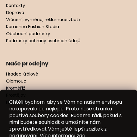
Kontakty
Doprava
Vrácení, výměna, reklamace zboží
Kamenná Fashion Studia
Obchodní podmínky
Podmínky ochrany osobních údajů
Naše prodejny
Hradec Králové
Olomouc
Kroměříž
Prostějov
Chtěli bychom, aby se Vám na našem e-shopu
Hodonín
nakupovalo co nejlépe. Proto naše stránka
používá soubory cookies. Budeme rádi, pokud s
nimi budete souhlasit a umožníte nám
zprostředkovat Vám ještě lepší zážitek z
nakupování. Více informací
zde
.