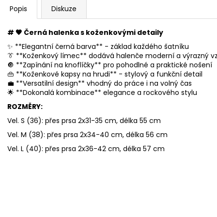
Popis
Diskuze
# 🖤 Černá halenka s koženkovými detaily
✨ **Elegantní černá barva** - základ každého šatníku
👔 **Koženkový límec** dodává halenče moderní a výrazný v
🔘 **Zapínání na knoflíčky** pro pohodlné a praktické nošení
👜 **Koženkové kapsy na hrudi** - stylový a funkční detail
💼 **Versatilní design** vhodný do práce i na volný čas
🌟 **Dokonalá kombinace** elegance a rockového stylu
ROZMĚRY:
Vel. S (36): přes prsa 2x31-35 cm, délka 55 cm
Vel. M (38): přes prsa 2x34-40 cm, délka 56 cm
Vel. L (40): přes prsa 2x36-42 cm, délka 57 cm