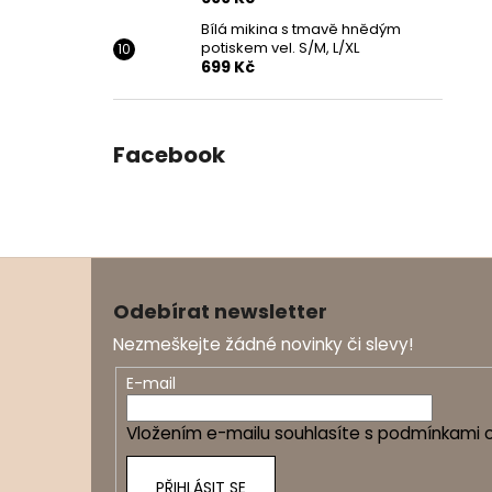
Bílá mikina s tmavě hnědým
potiskem vel. S/M, L/XL
699 Kč
Facebook
Z
á
Odebírat newsletter
p
Nezmeškejte žádné novinky či slevy!
a
t
E-mail
í
Vložením e-mailu souhlasíte s
podmínkami o
PŘIHLÁSIT SE