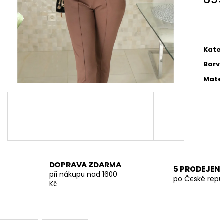
TMAVĚ BÉŽOVÁ PROUTĚNÁ KABELKA
SVĚTLE BÉŽOVÁ
Měr
699 Kč
699 Kč
cena
Kate
Bar
Mate
DOPRAVA ZDARMA
5 PRODEJEN
při nákupu nad 1600
po České rep
Kč