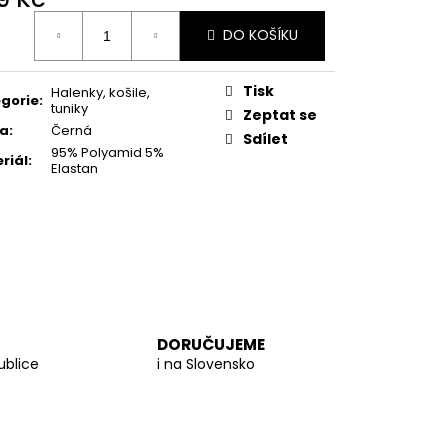
 PROUTĚNÁ KABELKA
ná
DO KOŠÍKU
:
Tisk
Halenky, košile,
gorie
:
tuniky
Zeptat se
va
:
Černá
Sdílet
95% Polyamid 5%
riál
:
Elastan
DORUČUJEME
ublice
i na Slovensko