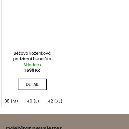
Béžová koženková
podzimní bundička
CHANELKA
Skladem
1 599 Kč
DETAIL
38 (M)
40 (L)
42 (XL)
Z
á
Odebírat newsletter