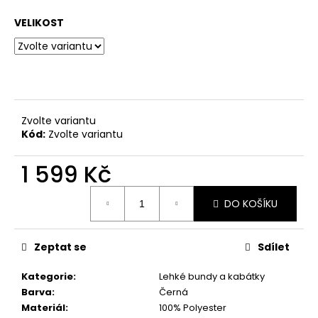
č
u
VELIKOST
j
e
m
e
BÍLÁ
Zvolte variantu
MIKINA
Kód:
Zvolte variantu
S
BÉŽOVÝM
1 599 Kč
POTISKEM
VEL.
Měrná
L/XL
DO KOŠÍKU
cena:
699
Kč
Zeptat se
Sdílet
Kategorie
:
Lehké bundy a kabátky
Barva
:
Černá
Materiál
:
100% Polyester