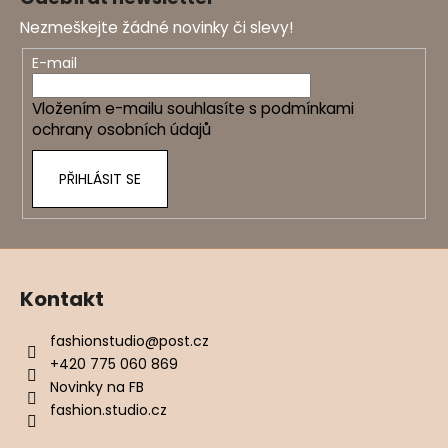
p
Nezmeškejte žádné novinky či slevy!
a
t
E-mail
í
Vložením e-mailu souhlasíte s
podmínkami
ochrany osobních údajů
PŘIHLÁSIT SE
Kontakt
fashionstudio
@
post.cz
+420 775 060 869
Novinky na FB
fashion.studio.cz