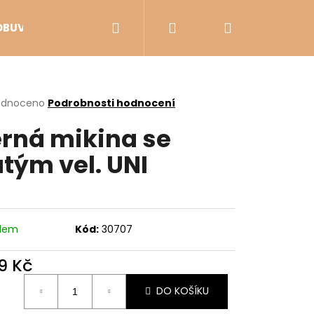
Hledat
Přihlášení
Nákupní
OBUV
VÝPRODEJ
košík
rné
odnoceno
Podrobnosti hodnocení
cení
rná mikina se
ktu
atým vel. UNI
ček.
adem
Kód:
30707
9 Kč
Následující
ná
DO KOŠÍKU
: