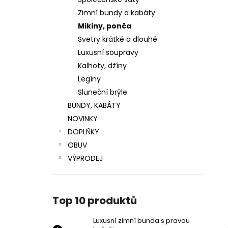
LUXUSNÍ ZIMNÍ BUNDA S PRAVOU
l
KOŽEŠINOU
Zimní bundy a kabáty
4 799 Kč
Mikiny, ponča
Původně:
5 999 Kč
Svetry krátké a dlouhé
Luxusní soupravy
Kalhoty, džíny
Legíny
Sluneční brýle
BUNDY, KABÁTY
NOVINKY
DOPLŇKY
OBUV
VÝPRODEJ
Top 10 produktů
Luxusní zimní bunda s pravou