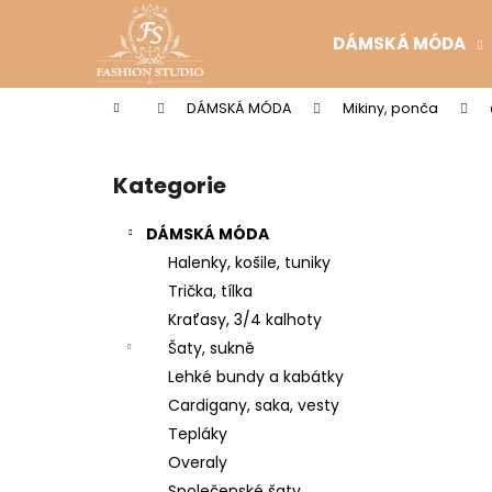
K
Přejít
na
o
DÁMSKÁ MÓDA
obsah
Zpět
Zpět
š
do
do
í
Domů
DÁMSKÁ MÓDA
Mikiny, ponča
k
obchodu
obchodu
P
o
Kategorie
Přeskočit
s
kategorie
t
DÁMSKÁ MÓDA
r
Halenky, košile, tuniky
a
Trička, tílka
n
Kraťasy, 3/4 kalhoty
n
Šaty, sukně
í
Lehké bundy a kabátky
p
Cardigany, saka, vesty
a
Tepláky
n
Overaly
e
Společenské šaty