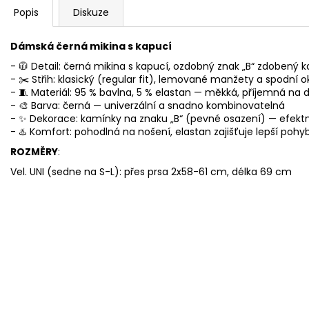
Popis
Diskuze
Dámská černá mikina s kapucí
- 🧥 Detail: černá mikina s kapucí, ozdobný znak „B“ zdobený 
- ✂️ Střih: klasický (regular fit), lemované manžety a spodní o
- 🧵 Materiál: 95 % bavlna, 5 % elastan — měkká, příjemná na 
- 🎨 Barva: černá — univerzální a snadno kombinovatelná
- ✨ Dekorace: kamínky na znaku „B“ (pevné osazení) — efektní 
- ♨️ Komfort: pohodlná na nošení, elastan zajišťuje lepší pohyb
ROZMĚRY
:
Vel. UNI (sedne na S-L): přes prsa 2x58-61 cm, délka 69 cm