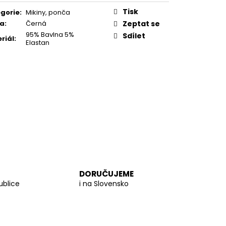
PROUTĚNÁ KABELKA
Tisk
gorie
:
Mikiny, ponča
va
:
Černá
Zeptat se
95% Bavlna 5%
Sdílet
riál
:
Elastan
DORUČUJEME
ublice
i na Slovensko