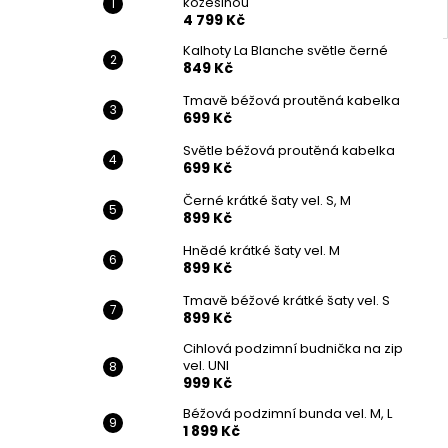
kožešinou
4 799 Kč
Kalhoty La Blanche světle černé
849 Kč
Tmavě béžová proutěná kabelka
699 Kč
Světle béžová proutěná kabelka
699 Kč
Černé krátké šaty vel. S, M
899 Kč
Hnědé krátké šaty vel. M
899 Kč
Tmavě béžové krátké šaty vel. S
899 Kč
Cihlová podzimní budnička na zip
vel. UNI
999 Kč
Béžová podzimní bunda vel. M, L
1 899 Kč