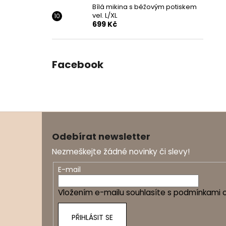
Bílá mikina s béžovým potiskem
vel. L/XL
699 Kč
Facebook
Z
á
Odebírat newsletter
p
Nezmeškejte žádné novinky či slevy!
a
t
E-mail
í
Vložením e-mailu souhlasíte s
podmínkami o
PŘIHLÁSIT SE