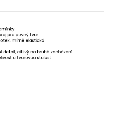
kamínky
kraj pro pevný tvar
dotek, mírně elastická
detail, citlivý na hrubé zacházení
livost a tvarovou stálost