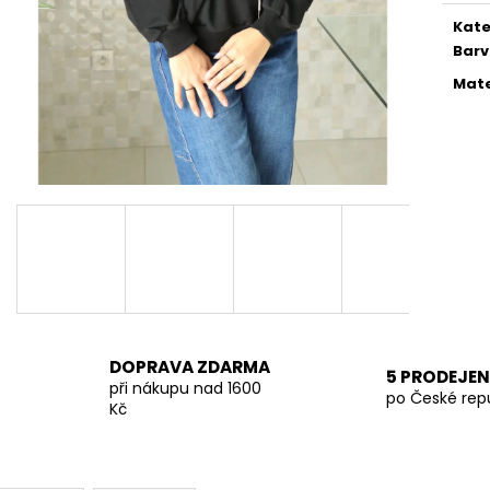
KALHOTY LA BLANCHE SVĚTLE ČERNÉ
TMAVĚ BÉŽOVÁ 
Kate
849 Kč
699 Kč
Bar
Mate
DOPRAVA ZDARMA
5 PRODEJEN
při nákupu nad 1600
po České rep
Kč