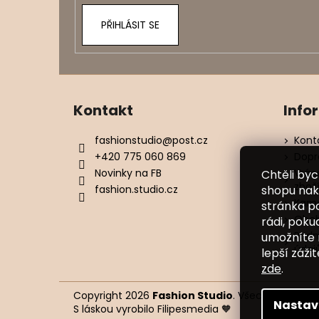
PŘIHLÁSIT SE
Kontakt
Info
fashionstudio
@
post.cz
Kont
+420 775 060 869
Dopr
Novinky na FB
Vrác
Chtěli by
zbož
shopu nak
fashion.studio.cz
Kame
stránka p
Obch
rádi, poku
Podm
umožníte 
údaj
lepší záži
zde
.
Copyright 2026
Fashion Studio
. Všechna práva 
Nastav
S láskou vyrobilo
Filipesmedia 🧡