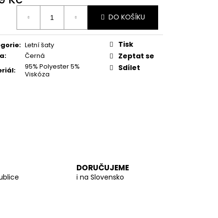
PROUTĚNÁ KABELKA
ná
DO KOŠÍKU
:
Tisk
gorie
:
Letní šaty
va
:
Černá
Zeptat se
95% Polyester 5%
Sdílet
riál
:
Viskóza
DORUČUJEME
ublice
i na Slovensko