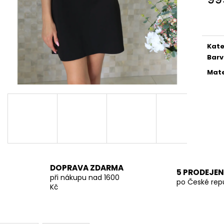
KALHOTY LA BLANCHE SVĚTLE ČERNÉ
TMAVĚ BÉŽOVÁ 
Měr
849 Kč
699 Kč
cena
Kate
Bar
Mate
DOPRAVA ZDARMA
5 PRODEJEN
při nákupu nad 1600
po České rep
Kč