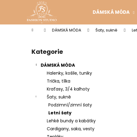
K
Přejít
na
o
DÁMSKÁ MÓDA
obsah
Zpět
Zpět
š
do
do
í
Domů
DÁMSKÁ MÓDA
Šaty, sukně
Le
k
obchodu
obchodu
P
o
Kategorie
Přeskočit
s
kategorie
t
DÁMSKÁ MÓDA
r
Halenky, košile, tuniky
a
Trička, tílka
n
Kraťasy, 3/4 kalhoty
n
Šaty, sukně
í
Podzimní/zimní šaty
p
Letní šaty
a
Lehké bundy a kabátky
n
Cardigany, saka, vesty
e
Tepláky