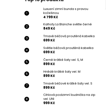
Luxusní zimní bunda s pravou
kožešinou
4 799 Kč
Kalhoty La Blanche světle černé
849 Kč
Tmavě béžová proutěná kabelka
699 Kč
Světle béžová proutěná kabelka
699 Kč
Černé krátké šaty vel. S, M
899 Kč
Hnědé krátké šaty vel. M
899 Kč
Tmavě béžové krátké šaty vel. S
899 Kč
Cihlová podzimní budnička na zip
vel. UNI
999 Kč