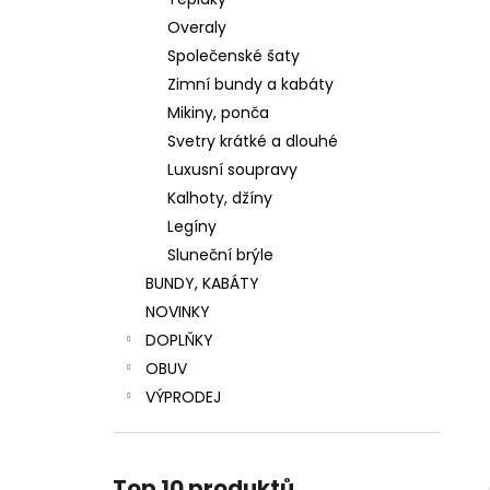
LUXUSNÍ ZIMNÍ BUNDA S PRAVOU
l
KOŽEŠINOU
Overaly
4 799 Kč
Společenské šaty
Původně:
5 999 Kč
Zimní bundy a kabáty
Mikiny, ponča
Svetry krátké a dlouhé
Luxusní soupravy
Kalhoty, džíny
Legíny
Sluneční brýle
BUNDY, KABÁTY
NOVINKY
DOPLŇKY
OBUV
VÝPRODEJ
Top 10 produktů