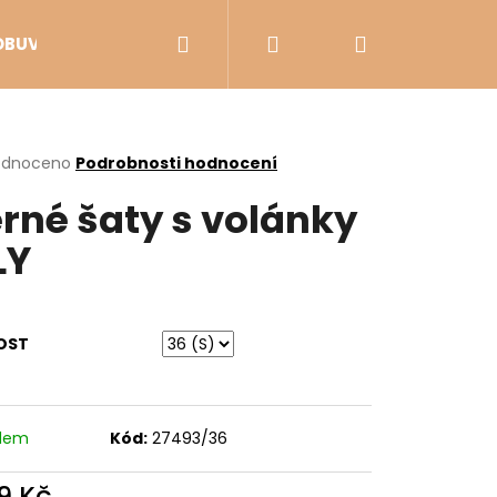
Hledat
Přihlášení
Nákupní
OBUV
VÝPRODEJ
košík
rné
odnoceno
Podrobnosti hodnocení
cení
rné šaty s volánky
ktu
LY
ček.
OST
adem
Kód:
27493/36
Následující
9 Kč