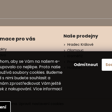
Naše prodejny
rmace pro vás
Hradec Králové
akty
Olomouc
ava
Kroměříž
ení, výměna, reklamace
chom, aby se Vám na našem e-
Prostějov
Odmítnout
So
í
upovalo co nejlépe. Proto naše
Hodonín
nná Fashion Studia
oužívá soubory cookies. Budeme
odní podmínky
d s nimi budete souhlasit a
ínky ochrany osobních
nám zprostředkovat Vám ještě
ů
tek z nakupování. Více informací
vyhrazena.
Upravit nastavení cookies
ení