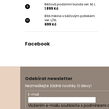
Béžová podzimní bunda vel. M, L
1 899 Kč
Bílá mikina s béžovým potiskem
vel. L/XL
699 Kč
Facebook
Z
á
Odebírat newsletter
p
Nezmeškejte žádné novinky či slevy!
a
t
E-mail
í
Vložením e-mailu souhlasíte s
podmínkami o