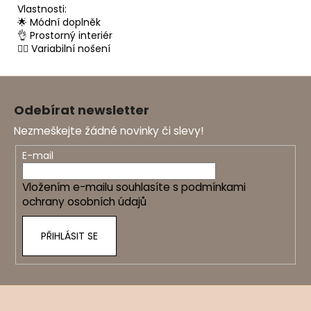
Vlastnosti:
🌟 Módní doplněk
👌 Prostorný interiér
🚶‍♀️ Variabilní nošení
Z
á
Odebírat newsletter
p
Nezmeškejte žádné novinky či slevy!
a
t
E-mail
í
Vložením e-mailu souhlasíte s
podmínkami
ochrany osobních údajů
PŘIHLÁSIT SE