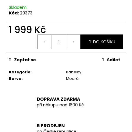
č
u
Skladem
j
Kód:
29373
e
m
1 999 Kč
e
Měrná
DO KOŠÍKU
cena:
HNĚDÉ
KRÁTKÉ
Zeptat se
Sdílet
ŠATY
VEL.
M
Kategorie
:
Kabelky
899
Barva
:
Modrá
Kč
DOPRAVA ZDARMA
při nákupu nad 1600 Kč
5 PRODEJEN
po České republice