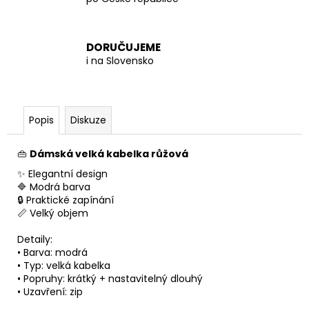
DORUČUJEME
i na Slovensko
Popis
Diskuze
👜
Dámská velká kabelka růžová
✨ Elegantní design
🔷 Modrá barva
🔒 Praktické zapínání
📏 Velký objem
Detaily:
• Barva: modrá
• Typ: velká kabelka
• Popruhy: krátký + nastavitelný dlouhý
• Uzavření: zip