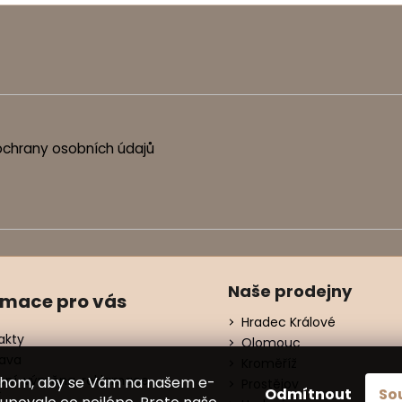
chrany osobních údajů
Naše prodejny
rmace pro vás
Hradec Králové
akty
Olomouc
ava
Kroměříž
ení, výměna, reklamace
chom, aby se Vám na našem e-
Prostějov
Odmítnout
So
í