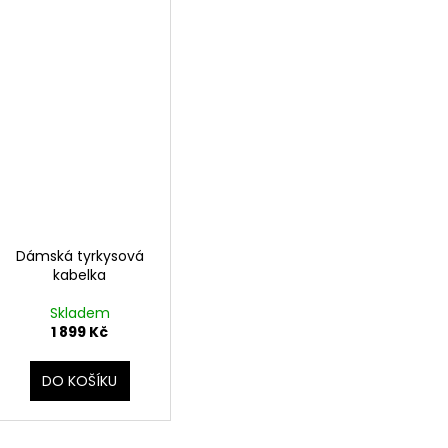
Dámská tyrkysová
kabelka
Skladem
1 899 Kč
DO KOŠÍKU