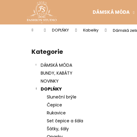
K
Přejít
na
o
DÁMSKÁ MÓDA
obsah
Zpět
Zpět
š
do
do
í
Domů
DOPLŇKY
Kabelky
Dámská zeli
k
obchodu
obchodu
P
o
Kategorie
Přeskočit
s
kategorie
t
DÁMSKÁ MÓDA
r
BUNDY, KABÁTY
a
NOVINKY
n
DOPLŇKY
n
Sluneční brýle
í
Čepice
p
Rukavice
a
Set čepice a šála
n
Šátky, šály
e
Opasky