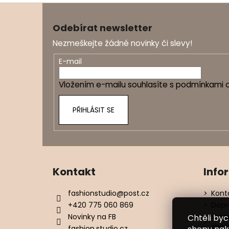
Z
á
Odebírat newsletter
p
Nezmeškejte žádné novinky či slevy!
a
t
E-mail
í
Vložením e-mailu souhlasíte s
podmínkami o
PŘIHLÁSIT SE
Kontakt
Info
fashionstudio
@
post.cz
Kont
+420 775 060 869
Dopr
Novinky na FB
Vrác
Chtěli by
zbož
fashion.studio.cz