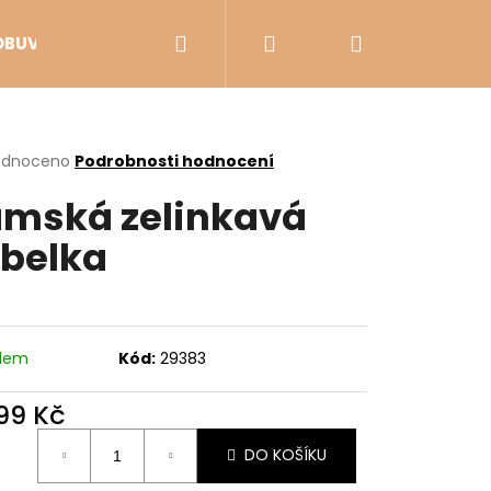
Hledat
Přihlášení
Nákupní
OBUV
VÝPRODEJ
košík
rné
odnoceno
Podrobnosti hodnocení
cení
mská zelinkavá
ktu
belka
ček.
adem
Kód:
29383
899 Kč
Následující
ná
DO KOŠÍKU
: