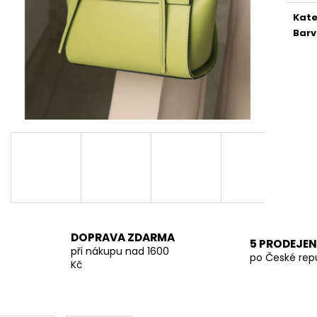
KALHOTY LA BLANCHE SVĚTLE ČERNÉ
TMAVĚ BÉŽOVÁ 
Kate
849 Kč
699 Kč
Bar
DOPRAVA ZDARMA
5 PRODEJEN
při nákupu nad 1600
po České rep
Kč