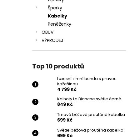
LUXUSNÍ ZIMNÍ BUNDA S PRAVOU
l
KOŽEŠINOU
Šperky
4 799 Kč
Kabelky
Původně:
5 999 Kč
Peněženky
OBUV
VÝPRODEJ
Top 10 produktů
Luxusní zimní bunda s pravou
kožešinou
4 799 Kč
Kalhoty La Blanche světle černé
849 Kč
Tmavě béžová proutěná kabelka
699 Kč
Světle béžová proutěná kabelka
699 Kč