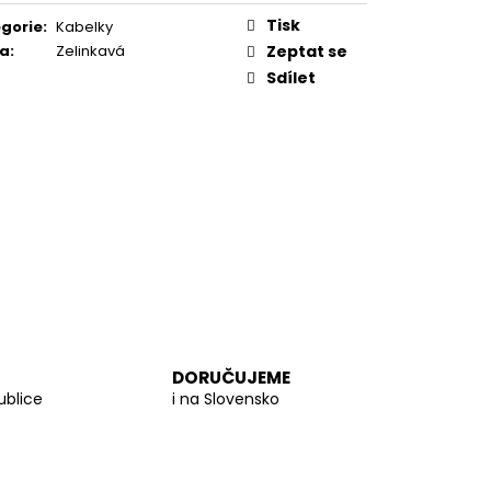
PROUTĚNÁ KABELKA
Tisk
gorie
:
Kabelky
va
:
Zelinkavá
Zeptat se
Sdílet
DORUČUJEME
ublice
i na Slovensko