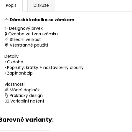
Popis
Diskuze
👜
Dámská kabelka se zámkem
✨ Designový prvek
🔒 Ozdoba ve tvaru zámku
📏 Střední velikost
🌟 Všestranné použití
Detaily:
• Ozdoba
• Popruhy: krátký + nastavitelný dlouhý
• Zapínání: zip
Vlastnosti:
🌈 Módní doplněk
👌 Praktický design
🚶‍♀️ Variabilní nošení
Barevné varianty: