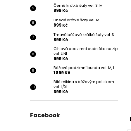
Černé krátké šaty vel. S, M
899 Kč
Hnědé krátké šaty vel. M
899 Kč
Tmavě béžové krátké šaty vel. S
899 Kč
Cihlová podzimní budnička na zip
vel. UNI
999 Kč
Béžová podzimní bunda vel. M, L
1 899 Kč
Bílá mikina s béžovým potiskem
vel. L/XL
699 Kč
Facebook