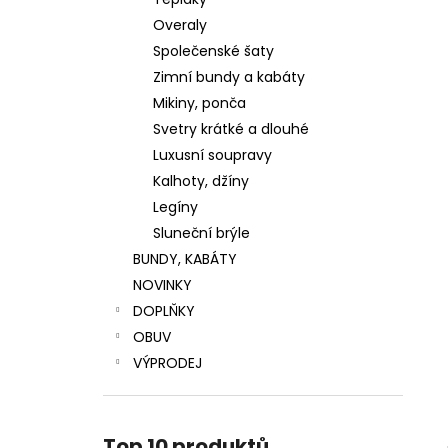
LUXUSNÍ ZIMNÍ BUNDA S PRAVOU
l
KOŽEŠINOU
Overaly
4 799 Kč
Společenské šaty
Původně:
5 999 Kč
Zimní bundy a kabáty
Mikiny, ponča
Svetry krátké a dlouhé
Luxusní soupravy
Kalhoty, džíny
Legíny
Sluneční brýle
BUNDY, KABÁTY
NOVINKY
DOPLŇKY
OBUV
VÝPRODEJ
Top 10 produktů