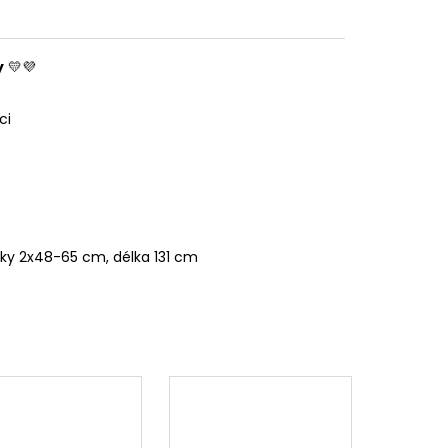
y
💛💜
ci
oky 2x48-65 cm, délka 131 cm