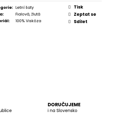
 PROUTĚNÁ KABELKA
Tisk
gorie
:
Letní šaty
va
:
Fialová, žlutá
Zeptat se
riál
:
100% Viskóza
Sdílet
DORUČUJEME
ublice
i na Slovensko