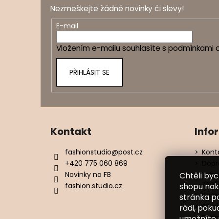
p
Nezmeškejte žádné novinky či slevy!
a
t
E-mail
í
Vložením e-mailu souhlasíte s
podmínkami o
PŘIHLÁSIT SE
Kontakt
Info
fashionstudio
@
post.cz
Kont
+420 775 060 869
Dopr
Novinky na FB
Vrác
Chtěli by
zbož
fashion.studio.cz
shopu nak
Kame
stránka p
Obch
rádi, poku
Podm
umožníte 