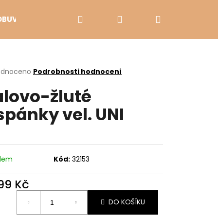
Hledat
Přihlášení
Nákupní
OBUV
VÝPRODEJ
košík
rné
odnoceno
Podrobnosti hodnocení
cení
alovo-žluté
ktu
spánky vel. UNI
ček.
adem
Kód:
32153
399 Kč
Následující
ná
DO KOŠÍKU
: