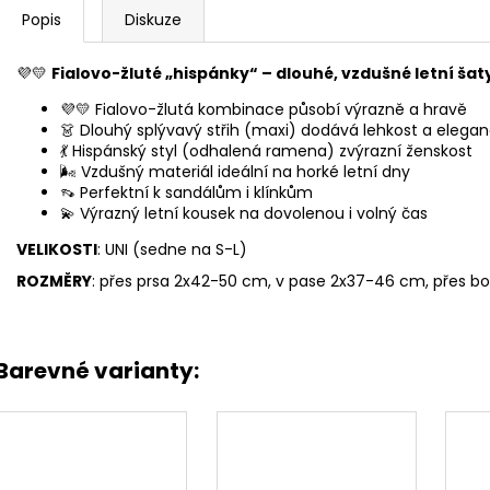
Popis
Diskuze
💜💛
Fialovo-žluté „hispánky“ – dlouhé, vzdušné letní šat
💜💛 Fialovo-žlutá kombinace působí výrazně a hravě
👗 Dlouhý splývavý střih (maxi) dodává lehkost a elegan
💃 Hispánský styl (odhalená ramena) zvýrazní ženskost
🌬️ Vzdušný materiál ideální na horké letní dny
👡 Perfektní k sandálům i klínkům
💫 Výrazný letní kousek na dovolenou i volný čas
VELIKOSTI
: UNI (sedne na S-L)
ROZMĚRY
: přes prsa 2x42-50 cm, v pase 2x37-46 cm, přes b
Barevné varianty: