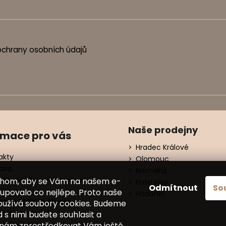
chrany osobních údajů
Naše prodejny
rmace pro vás
Hradec Králové
akty
Olomouc
ava
Kroměříž
ení, výměna, reklamace
chom, aby se Vám na našem e-
Prostějov
Odmítnout
So
í
upovalo co nejlépe. Proto naše
Hodonín
nná Fashion Studia
oužívá soubory cookies. Budeme
odní podmínky
d s nimi budete souhlasit a
ínky ochrany osobních
nám zprostředkovat Vám ještě