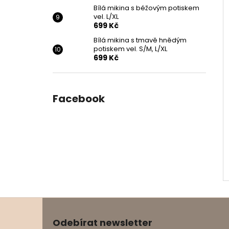
Bílá mikina s béžovým potiskem
vel. L/XL
699 Kč
Bílá mikina s tmavě hnědým
potiskem vel. S/M, L/XL
699 Kč
Facebook
Z
á
Odebírat newsletter