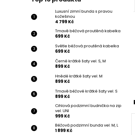
Luxusní zimní bunda s pravou
kožešinou
4 799 Kč
Tmavě béžová proutěná kabelka
699 Kč
Světle béžová proutěná kabelka
699 Kč
Černé krátké šaty vel. S, M
899 Kč
Hnědé krátké šaty vel. M
899 Kč
Tmavě béžové krátké šaty vel. S
899 Kč
Cihlová podzimní budnička na zip
vel. UNI
999 Kč
Béžová podzimní bunda vel. M, L
1 899 Kč