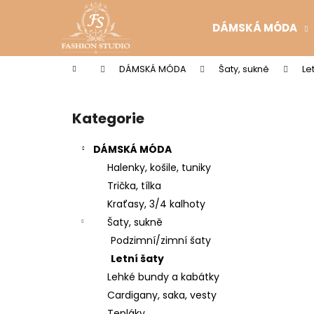
K
Přejít
na
o
DÁMSKÁ MÓDA
obsah
Zpět
Zpět
š
do
do
í
Domů
DÁMSKÁ MÓDA
Šaty, sukně
Le
k
obchodu
obchodu
P
o
Kategorie
Přeskočit
s
kategorie
t
DÁMSKÁ MÓDA
r
Halenky, košile, tuniky
a
Trička, tílka
n
Kraťasy, 3/4 kalhoty
n
Šaty, sukně
í
Podzimní/zimní šaty
p
Letní šaty
a
Lehké bundy a kabátky
n
Cardigany, saka, vesty
e
Tepláky