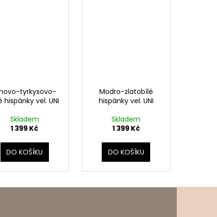
ínovo-tyrkysovo-
Modro-zlatobílé
é hispánky vel. UNI
hispánky vel. UNI
Skladem
Skladem
1 399 Kč
1 399 Kč
DO KOŠÍKU
DO KOŠÍKU