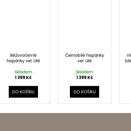
Béžovočerné
Černobílé hispánky
V
hispánky vel. UNI
vel. UNI
bíl
Skladem
Skladem
1 399 Kč
1 399 Kč
DO KOŠÍKU
DO KOŠÍKU