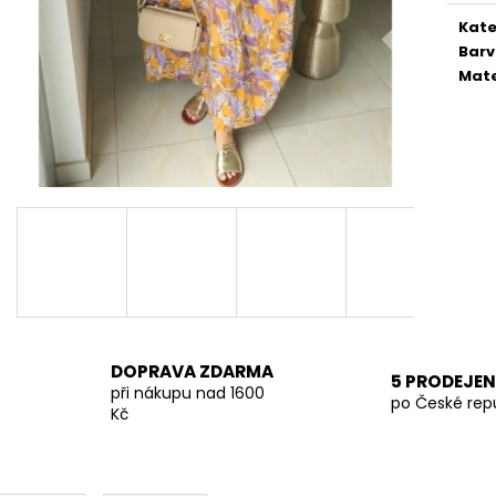
TMAVĚ BÉŽOVÁ PROUTĚNÁ KABELKA
SVĚTLE BÉŽOVÁ
Kate
699 Kč
699 Kč
Bar
Mate
DOPRAVA ZDARMA
5 PRODEJEN
při nákupu nad 1600
po České rep
Kč