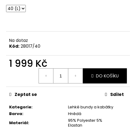
č
u
j
e
m
e
Na dotaz
Kód:
28017/40
TMAVĚ
BÉŽOVÁ
1 999 Kč
PROUTĚNÁ
KABELKA
Měrná
699
DO KOŠÍKU
cena:
Kč
Zeptat se
Sdílet
Kategorie
:
Lehké bundy a kabátky
Barva
:
Hnědá
95% Polyester 5%
Materiál
:
Elastan