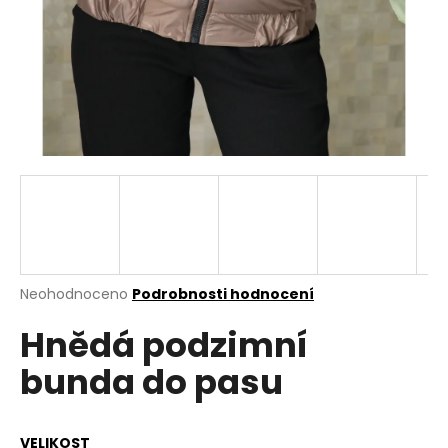
a
j
í
t
?
HLEDAT
Průměrné
Neohodnoceno
Podrobnosti hodnocení
hodnocení
D
Hnědá podzimní
produktu
o
je
p
bunda do pasu
0,0
o
z
r
5
u
hvězdiček.
VELIKOST