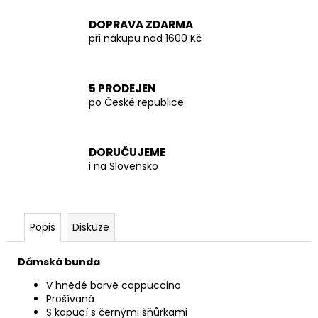
DOPRAVA ZDARMA
při nákupu nad 1600 Kč
5 PRODEJEN
po České republice
DORUČUJEME
i na Slovensko
Popis
Diskuze
Dámská bunda
V hnědé barvě cappuccino
Prošívaná
S kapucí s černými šňůrkami