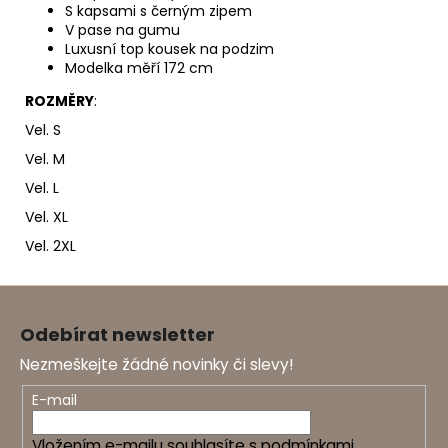
S kapsami s černým zipem
V pase na gumu
Luxusní top kousek na podzim
Modelka měří 172 cm
ROZMĚRY
:
Vel. S
Vel. M
Vel. L
Vel. XL
Vel. 2XL
Z
á
Odebírat newsletter
p
Nezmeškejte žádné novinky či slevy!
a
t
E-mail
í
Vložením e-mailu souhlasíte s
podmínkami