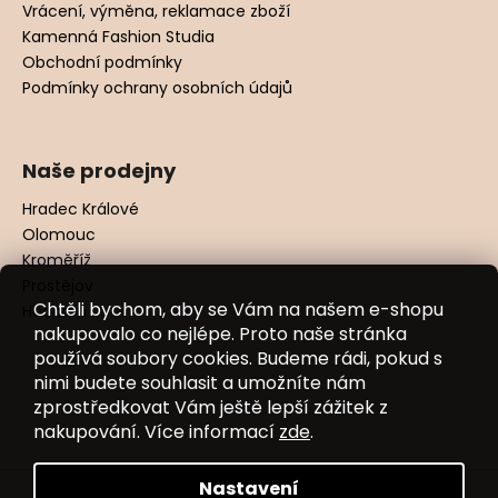
Vrácení, výměna, reklamace zboží
Kamenná Fashion Studia
Obchodní podmínky
Podmínky ochrany osobních údajů
Naše prodejny
Hradec Králové
Olomouc
Kroměříž
Prostějov
Chtěli bychom, aby se Vám na našem e-shopu
Hodonín
nakupovalo co nejlépe. Proto naše stránka
používá soubory cookies. Budeme rádi, pokud s
nimi budete souhlasit a umožníte nám
zprostředkovat Vám ještě lepší zážitek z
nakupování. Více informací
zde
.
Nastavení
Vytvořil Shoptet