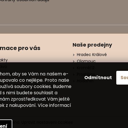
Naše prodejny
rmace pro vás
Hradec Králové
akty
Olomouc
ava
Kroměříž
ení, výměna, reklamace
chom, aby se Vám na našem e-
Prostějov
Odmítnout
So
í
upovalo co nejlépe. Proto naše
Hodonín
nná Fashion Studia
oužívá soubory cookies. Budeme
odní podmínky
d s nimi budete souhlasit a
ínky ochrany osobních
nám zprostředkovat Vám ještě
ů
tek z nakupování. Více informací
vyhrazena.
Upravit nastavení cookies
ení