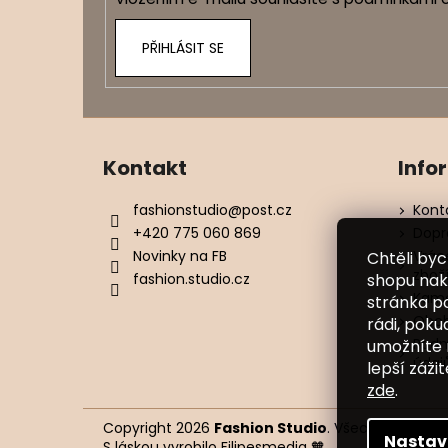
PŘIHLÁSIT SE
Kontakt
Info
fashionstudio
@
post.cz
Kont
+420 775 060 869
Dopr
Novinky na FB
Vrác
Chtěli by
zbož
shopu nak
fashion.studio.cz
Kame
stránka p
Obch
rádi, poku
Podm
umožníte 
údaj
lepší záži
zde
.
Copyright 2026
Fashion Studio
. Všechna práva 
Nastav
S láskou vyrobilo
Filipesmedia 🧡