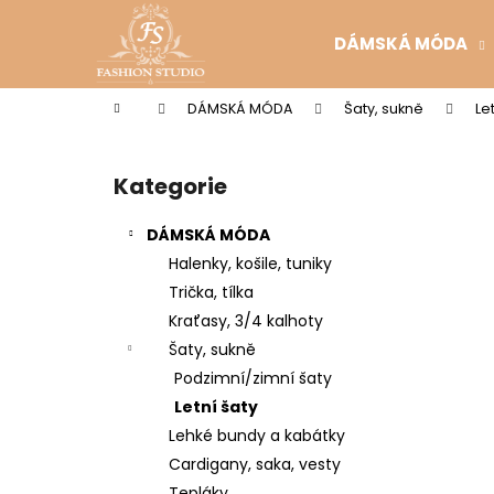
K
Přejít
na
o
DÁMSKÁ MÓDA
obsah
Zpět
Zpět
š
do
do
í
Domů
DÁMSKÁ MÓDA
Šaty, sukně
Le
k
obchodu
obchodu
P
o
Kategorie
Přeskočit
s
kategorie
t
DÁMSKÁ MÓDA
r
Halenky, košile, tuniky
a
Trička, tílka
n
Kraťasy, 3/4 kalhoty
n
Šaty, sukně
í
Podzimní/zimní šaty
p
Letní šaty
a
Lehké bundy a kabátky
n
Cardigany, saka, vesty
e
Tepláky