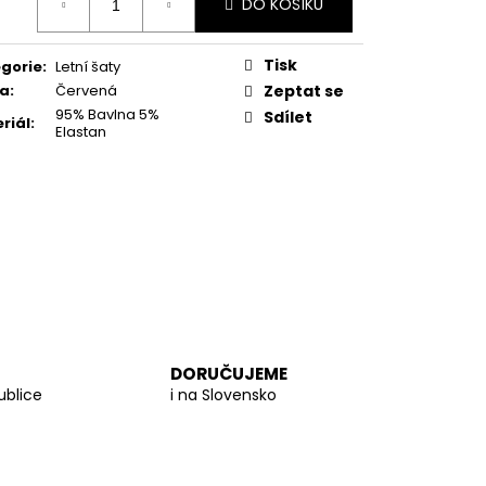
 PROUTĚNÁ KABELKA
DO KOŠÍKU
:
Tisk
gorie
:
Letní šaty
va
:
Červená
Zeptat se
95% Bavlna 5%
Sdílet
riál
:
Elastan
DORUČUJEME
ublice
i na Slovensko