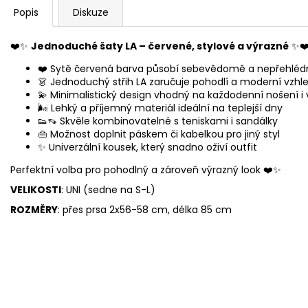
Popis
Diskuze
❤️✨
Jednoduché šaty LA – červené, stylové a výrazné
✨❤
❤️ Sytě červená barva působí sebevědomě a nepřehléd
👗 Jednoduchý střih LA zaručuje pohodlí a moderní vzhl
💫 Minimalistický design vhodný na každodenní nošení i 
🌬️ Lehký a příjemný materiál ideální na teplejší dny
👟👡 Skvěle kombinovatelné s teniskami i sandálky
👜 Možnost doplnit páskem či kabelkou pro jiný styl
✨ Univerzální kousek, který snadno oživí outfit
Perfektní volba pro pohodlný a zároveň výrazný look ❤️✨
VELIKOSTI
: UNI (sedne na S-L)
ROZMĚRY
: přes prsa 2x56-58 cm, délka 85 cm