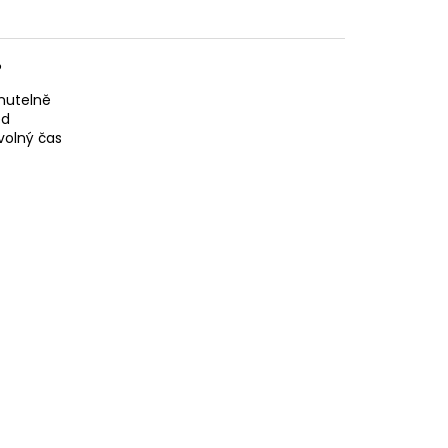
️
nutelně
ed
volný čas