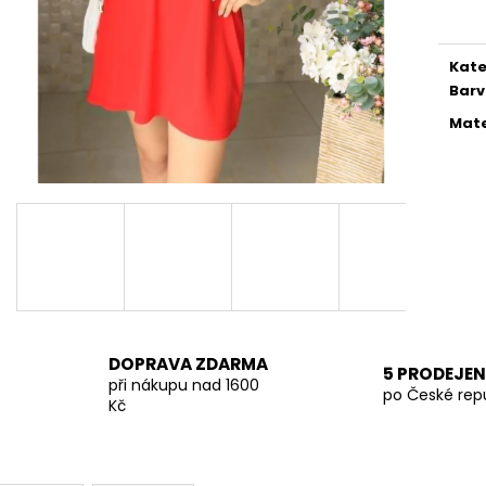
TMAVĚ BÉŽOVÁ PROUTĚNÁ KABELKA
SVĚTLE BÉŽOVÁ
cena
699 Kč
699 Kč
Kate
Bar
Mate
DOPRAVA ZDARMA
5 PRODEJEN
při nákupu nad 1600
po České rep
Kč