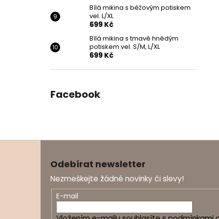
Bílá mikina s béžovým potiskem
vel. L/XL
699 Kč
Bílá mikina s tmavě hnědým
potiskem vel. S/M, L/XL
699 Kč
Facebook
Z
á
Odebírat newsletter
p
Nezmeškejte žádné novinky či slevy!
a
t
E-mail
í
Vložením e-mailu souhlasíte s
podmínkami o