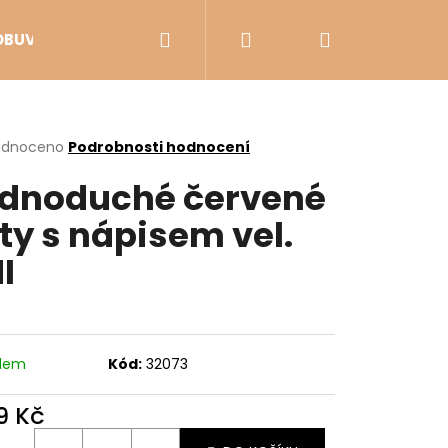
Hledat
Přihlášení
Nákupní
OBUV
VÝPRODEJ
košík
rné
odnoceno
Podrobnosti hodnocení
cení
dnoduché červené
ktu
ty s nápisem vel.
I
ček.
adem
Kód:
32073
Následující
9 Kč
ná