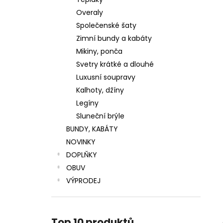
LUXUSNÍ ZIMNÍ BUNDA S PRAVOU
l
KOŽEŠINOU
Overaly
4 799 Kč
Společenské šaty
Původně:
5 999 Kč
Zimní bundy a kabáty
Mikiny, ponča
Svetry krátké a dlouhé
Luxusní soupravy
Kalhoty, džíny
Legíny
Sluneční brýle
BUNDY, KABÁTY
NOVINKY
DOPLŇKY
OBUV
VÝPRODEJ
Top 10 produktů