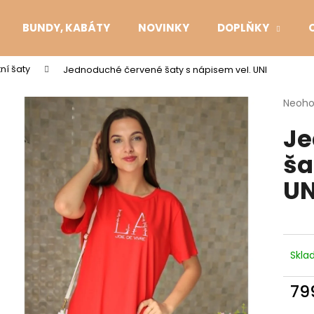
BUNDY, KABÁTY
NOVINKY
DOPLŇKY
tní šaty
Jednoduché červené šaty s nápisem vel. UNI
Co potřebujete najít?
Průmě
Neoh
hodno
Je
produ
HLEDAT
je
ša
0,0
z
UN
5
Doporučujeme
hvězdi
Skl
79
Měr