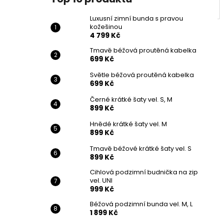
Luxusní zimní bunda s pravou
kožešinou
4 799 Kč
Tmavě béžová proutěná kabelka
699 Kč
Světle béžová proutěná kabelka
699 Kč
Černé krátké šaty vel. S, M
899 Kč
Hnědé krátké šaty vel. M
899 Kč
Tmavě béžové krátké šaty vel. S
899 Kč
Cihlová podzimní budnička na zip
vel. UNI
999 Kč
Béžová podzimní bunda vel. M, L
1 899 Kč