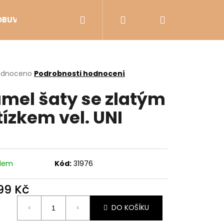
Hledat
Přihlášení
Nákupní
OBUV
VÝPRODEJ
košík
rné
odnoceno
Podrobnosti hodnocení
cení
mel šaty se zlatým
ktu
tízkem vel. UNI
ček.
adem
Kód:
31976
299 Kč
Následující
ná
DO KOŠÍKU
: