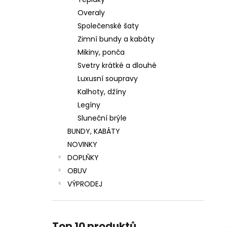
LUXUSNÍ ZIMNÍ BUNDA S PRAVOU
l
KOŽEŠINOU
Overaly
4 799 Kč
Společenské šaty
Původně:
5 999 Kč
Zimní bundy a kabáty
Mikiny, ponča
Svetry krátké a dlouhé
Luxusní soupravy
Kalhoty, džíny
Legíny
Sluneční brýle
BUNDY, KABÁTY
NOVINKY
DOPLŇKY
OBUV
VÝPRODEJ
Top 10 produktů