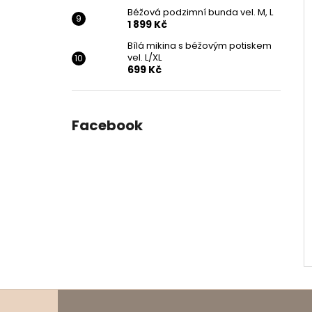
Béžová podzimní bunda vel. M, L
1 899 Kč
Bílá mikina s béžovým potiskem
vel. L/XL
699 Kč
Facebook
Z