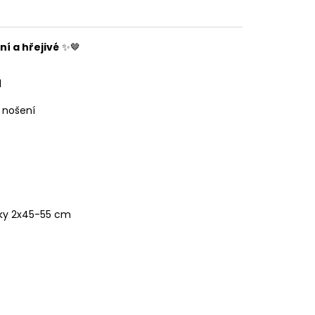
í a hřejivé
✨🤎
l
í nošení
oky 2x45-55 cm