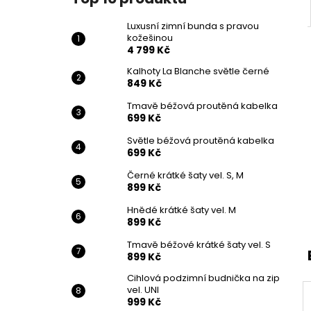
Luxusní zimní bunda s pravou
kožešinou
4 799 Kč
Kalhoty La Blanche světle černé
849 Kč
Tmavě béžová proutěná kabelka
699 Kč
Světle béžová proutěná kabelka
699 Kč
Černé krátké šaty vel. S, M
899 Kč
Hnědé krátké šaty vel. M
899 Kč
Tmavě béžové krátké šaty vel. S
899 Kč
Cihlová podzimní budnička na zip
vel. UNI
999 Kč