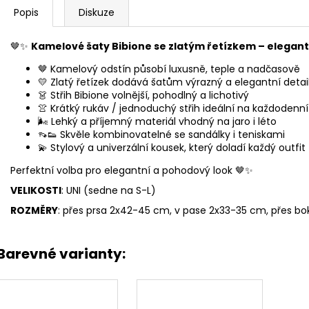
Popis
Diskuze
🤎✨
Kamelové šaty Bibione se zlatým řetízkem – elegantn
🤎 Kamelový odstín působí luxusně, teple a nadčasově
💛 Zlatý řetízek dodává šatům výrazný a elegantní detai
👗 Střih Bibione volnější, pohodlný a lichotivý
👚 Krátký rukáv / jednoduchý střih ideální na každodenn
🌬️ Lehký a příjemný materiál vhodný na jaro i léto
👡👟 Skvěle kombinovatelné se sandálky i teniskami
💫 Stylový a univerzální kousek, který doladí každý outfit
Perfektní volba pro elegantní a pohodový look 🤎✨
VELIKOSTI
: UNI (sedne na S-L)
ROZMĚRY
: přes prsa 2x42-45 cm, v pase 2x33-35 cm, přes b
Barevné varianty: