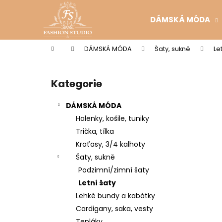
K
Přejít
na
o
DÁMSKÁ MÓDA
obsah
Zpět
Zpět
š
do
do
í
Domů
DÁMSKÁ MÓDA
Šaty, sukně
Le
k
obchodu
obchodu
P
o
Kategorie
Přeskočit
s
kategorie
t
DÁMSKÁ MÓDA
r
Halenky, košile, tuniky
a
Trička, tílka
n
Kraťasy, 3/4 kalhoty
n
Šaty, sukně
í
Podzimní/zimní šaty
p
Letní šaty
a
Lehké bundy a kabátky
n
Cardigany, saka, vesty
e
Tepláky