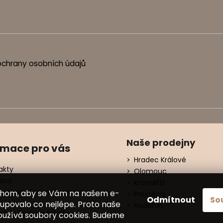
chrany osobních údajů
Naše prodejny
rmace pro vás
Hradec Králové
akty
Olomouc
ava
Kroměříž
ení, výměna, reklamace
chom, aby se Vám na našem e-
Prostějov
Odmítnout
So
í
upovalo co nejlépe. Proto naše
Hodonín
nná Fashion Studia
oužívá soubory cookies. Budeme