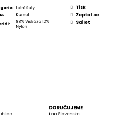
PROUTĚNÁ KABELKA
Tisk
gorie
:
Letní šaty
va
:
Kamel
Zeptat se
88% Viskóza 12%
Sdílet
riál
:
Nylon
DORUČUJEME
ublice
i na Slovensko