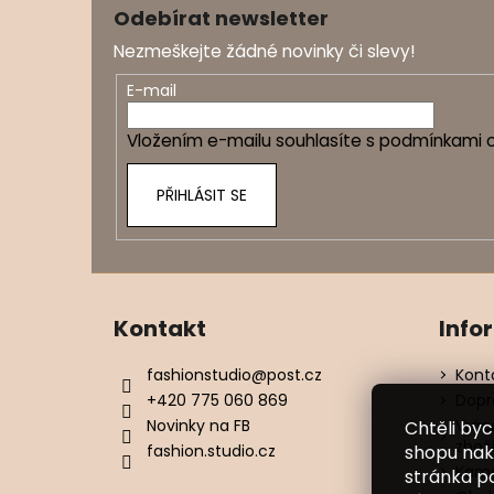
á
Odebírat newsletter
p
Nezmeškejte žádné novinky či slevy!
a
t
E-mail
í
Vložením e-mailu souhlasíte s
podmínkami o
PŘIHLÁSIT SE
Kontakt
Info
fashionstudio
@
post.cz
Kont
+420 775 060 869
Dopr
Novinky na FB
Vrác
Chtěli by
zbož
fashion.studio.cz
shopu nak
Kame
stránka p