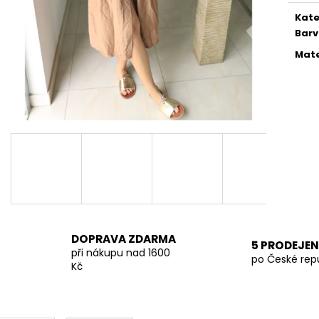
KALHOTY LA BLANCHE SVĚTLE ČERNÉ
TMAVĚ BÉŽOVÁ 
Kate
849 Kč
699 Kč
Bar
Mate
DOPRAVA ZDARMA
5 PRODEJEN
při nákupu nad 1600
po České rep
Kč