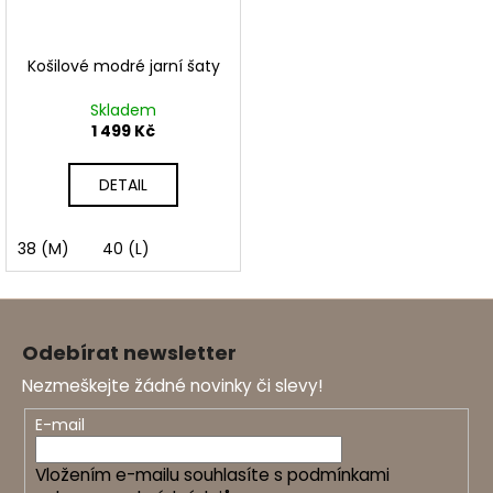
Košilové modré jarní šaty
Skladem
1 499 Kč
DETAIL
38 (M)
40 (L)
Z
á
Odebírat newsletter
p
Nezmeškejte žádné novinky či slevy!
a
t
E-mail
í
Vložením e-mailu souhlasíte s
podmínkami