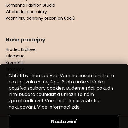
Kamenná Fashion Studia
Obchodní podmínky
Podmínky ochrany osobních údajů
Naše prodejny
Hradec Králové
Olomouc
Kroměříž
Prostějov
Chtěli bychom, aby se Vám na našem e-shopu
Hodonín
nakupovalo co nejlépe. Proto naše stránka
používá soubory cookies. Budeme rádi, pokud s
nimi budete souhlasit a umožníte nám
zprostředkovat Vám ještě lepší zážitek z
nakupování. Více informací
zde
.
Nastavení
Vytvořil Shoptet