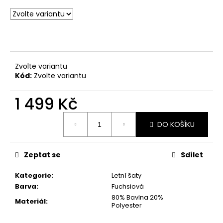
č
u
j
e
m
e
Zvolte variantu
Kód:
Zvolte variantu
SVĚTLE
BÉŽOVÁ
1 499 Kč
PROUTĚNÁ
KABELKA
Měrná
699
DO KOŠÍKU
cena:
Kč
Zeptat se
Sdílet
Kategorie
:
Letní šaty
Barva
:
Fuchsiová
80% Bavlna 20%
Materiál
:
Polyester