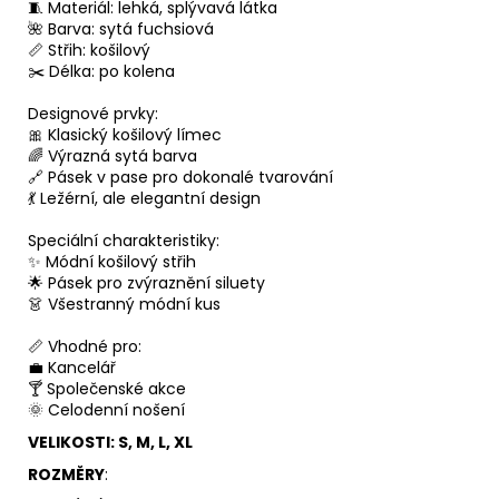
🧵 Materiál: lehká, splývavá látka
🌺 Barva: sytá fuchsiová
📏 Střih: košilový
✂️ Délka: po kolena
Designové prvky:
🎀 Klasický košilový límec
🌈 Výrazná sytá barva
🔗 Pásek v pase pro dokonalé tvarování
💃 Ležérní, ale elegantní design
Speciální charakteristiky:
✨ Módní košilový střih
🌟 Pásek pro zvýraznění siluety
👗 Všestranný módní kus
📏 Vhodné pro:
💼 Kancelář
🍸 Společenské akce
🌞 Celodenní nošení
VELIKOSTI: S, M, L, XL
ROZMĚRY
: