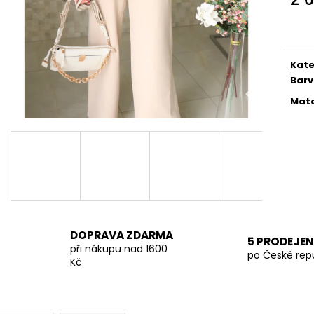
TMAVĚ BÉŽOVÁ PROUTĚNÁ KABELKA
SVĚTLE BÉŽOVÁ
Měr
699 Kč
699 Kč
cena
Kate
Bar
Mate
DOPRAVA ZDARMA
5 PRODEJEN
při nákupu nad 1600
po České rep
Kč