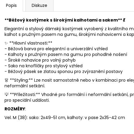
Popis
Diskuze
**Béžový kostýmek s širokými kalhotami a sakem** 💃
Elegantní a stylový dámský kostýmek vyrobený z kvalitního m
kalhot s pružným pasem na gumu, širokými nohavicemi a kaps
✨ **Hlavní vlastnosti:**
- Béžová barva pro elegantní a univerzální vzhled
- Kalhoty s pružným pasem na gumu pro pohodlné nošení
- Široké nohavice pro volný pohyb
- Sako na knoflíčky pro stylový vzhled
- Béžový pásek se zlatou sponou pro zvýraznění postavy
👗 **Styling:** Lze nosit samostatně nebo v kombinaci pro elega
neformální setkání.
💡 **Příležitosti:** Vhodné pro formální i neformální setkání,
pro speciální události.
ROZMĚRY
:
Vel. M (38): sako: 2x49-51 cm, kalhoty: v pase 2x35-42 cm