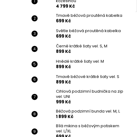
kožešinou
4 799 Kč
Tmavě béžová proutěná kabelka
699 Kč
Světle béžová proutěná kabelka
699 Kč
Černé krátké šaty vel. S, M
899 Kč
Hnědé krátké šaty vel. M
899 Kč
Tmavě béžové krátké šaty vel. S
899 Kč
Cihlová podzimní budnička na zip
vel. UNI
999 Kč
Béžová podzimní bunda vel. M, L
1 899 Kč
Bílá mikina s béžovým potiskem
vel. L/XL
699 Kč