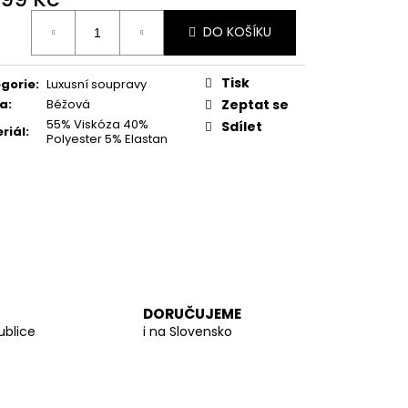
 PROUTĚNÁ KABELKA
ná
DO KOŠÍKU
:
Tisk
gorie
:
Luxusní soupravy
va
:
Béžová
Zeptat se
55% Viskóza 40%
Sdílet
riál
:
Polyester 5% Elastan
DORUČUJEME
ublice
i na Slovensko