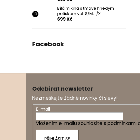
Bílá mikina s tmavě hnědým
potiskem vel. S/M, L/XL
699 Kč
Facebook
Z
á
Odebírat newsletter
p
Nezmeškejte žádné novinky či slevy!
a
t
E-mail
í
Vložením e-mailu souhlasíte s
podmínkami o
PŘIHLÁSIT SE