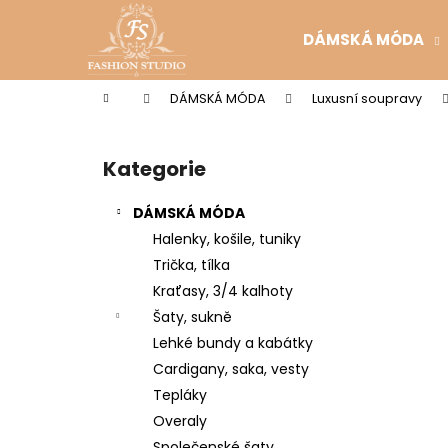
K
Přejít
na
o
DÁMSKÁ MÓDA
obsah
Zpět
Zpět
š
do
do
í
Domů
DÁMSKÁ MÓDA
Luxusní soupravy
k
obchodu
obchodu
P
o
Kategorie
Přeskočit
s
kategorie
t
DÁMSKÁ MÓDA
r
Halenky, košile, tuniky
a
Trička, tílka
n
Kraťasy, 3/4 kalhoty
n
Šaty, sukně
í
Lehké bundy a kabátky
p
Cardigany, saka, vesty
a
Tepláky
n
Overaly
e
Společenské šaty