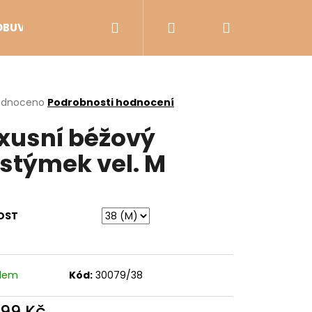
Hledat
Přihlášení
Nákupní
OBUV
VÝPRODEJ
košík
rné
odnoceno
Podrobnosti hodnocení
cení
xusní béžový
ktu
stýmek vel. M
ček.
OST
adem
Kód:
30079/38
Následující
699 Kč