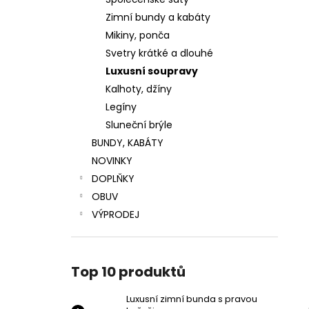
LUXUSNÍ ZIMNÍ BUNDA S PRAVOU
l
KOŽEŠINOU
Zimní bundy a kabáty
4 799 Kč
Mikiny, ponča
Původně:
5 999 Kč
Svetry krátké a dlouhé
Luxusní soupravy
Kalhoty, džíny
Legíny
Sluneční brýle
BUNDY, KABÁTY
NOVINKY
DOPLŇKY
OBUV
VÝPRODEJ
Top 10 produktů
Luxusní zimní bunda s pravou