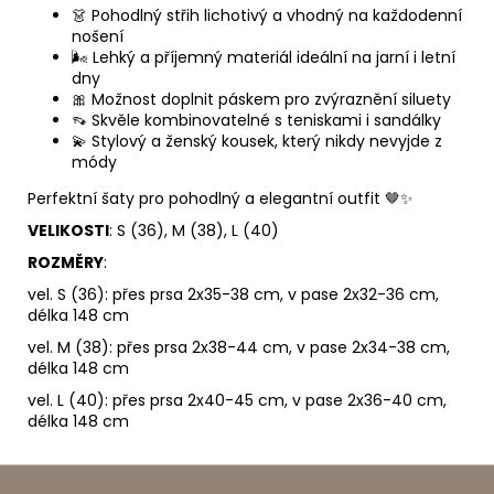
👗 Pohodlný střih lichotivý a vhodný na každodenní
nošení
🌬️ Lehký a příjemný materiál ideální na jarní i letní
dny
🎀 Možnost doplnit páskem pro zvýraznění siluety
👡 Skvěle kombinovatelné s teniskami i sandálky
💫 Stylový a ženský kousek, který nikdy nevyjde z
módy
Perfektní šaty pro pohodlný a elegantní outfit 🤎✨
VELIKOSTI
: S (36), M (38), L (40)
ROZMĚRY
:
vel. S (36): přes prsa 2x35-38 cm, v pase 2x32-36 cm,
délka 148 cm
vel. M (38): přes prsa 2x38-44 cm, v pase 2x34-38 cm,
délka 148 cm
vel. L (40): přes prsa 2x40-45 cm, v pase 2x36-40 cm,
délka 148 cm
Z