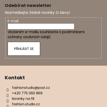
á
Odebírat newsletter
p
Nezmeškejte žádné novinky či slevy!
a
t
E-mail
í
Vložením e-mailu souhlasíte s
podmínkami
ochrany osobních údajů
PŘIHLÁSIT SE
Kontakt
fashionstudio
@
post.cz
+420 775 060 869
Novinky na FB
fashion.studio.cz