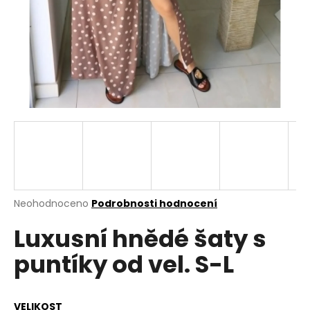
a
j
í
t
?
HLEDAT
Průměrné
Neohodnoceno
Podrobnosti hodnocení
hodnocení
D
Luxusní hnědé šaty s
produktu
o
je
p
puntíky od vel. S-L
0,0
o
z
r
5
u
hvězdiček.
VELIKOST