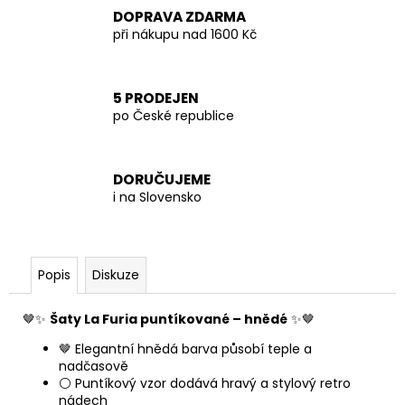
DOPRAVA ZDARMA
při nákupu nad 1600 Kč
5 PRODEJEN
po České republice
DORUČUJEME
i na Slovensko
Popis
Diskuze
🤎✨
Šaty La Furia puntíkované – hnědé
✨🤎
🤎 Elegantní hnědá barva působí teple a
nadčasově
⚪ Puntíkový vzor dodává hravý a stylový retro
nádech