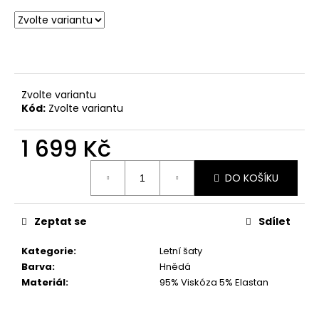
č
u
j
e
m
e
Zvolte variantu
Kód:
Zvolte variantu
HNĚDÉ
KRÁTKÉ
1 699 Kč
ŠATY
VEL.
Měrná
M
DO KOŠÍKU
cena:
899
Kč
Zeptat se
Sdílet
Kategorie
:
Letní šaty
Barva
:
Hnědá
Materiál
:
95% Viskóza 5% Elastan