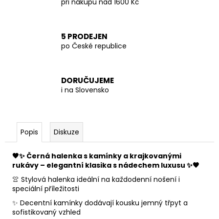
při nákupu nad 1600 Kč
5 PRODEJEN
po České republice
DORUČUJEME
i na Slovensko
Popis
Diskuze
🖤✨ Černá halenka s kamínky a krajkovanými
rukávy – elegantní klasika s nádechem luxusu ✨🖤
👚 Stylová halenka ideální na každodenní nošení i
speciální příležitosti
✨ Decentní kamínky dodávají kousku jemný třpyt a
sofistikovaný vzhled