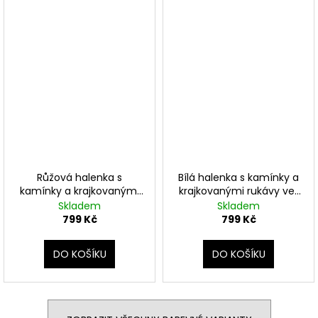
Růžová halenka s
Bílá halenka s kamínky a
kamínky a krajkovanými
krajkovanými rukávy vel.
rukávy vel. UNI
UNI
Skladem
Skladem
799 Kč
799 Kč
DO KOŠÍKU
DO KOŠÍKU