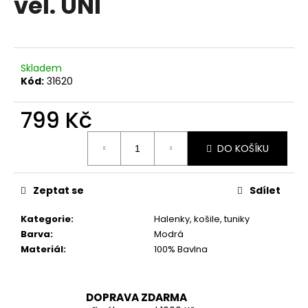
vel. UNI
č
u
j
e
m
Skladem
e
Kód:
31620
799 Kč
LUXUSNÍ
ZIMNÍ
Měrná
BUNDA
DO KOŠÍKU
cena:
S
PRAVOU
KOŽEŠINOU
Zeptat se
Sdílet
4
799
Kč
Kategorie
:
Halenky, košile, tuniky
Původně:
Barva
:
Modrá
5
Materiál
:
100% Bavlna
999
Kč
DOPRAVA ZDARMA