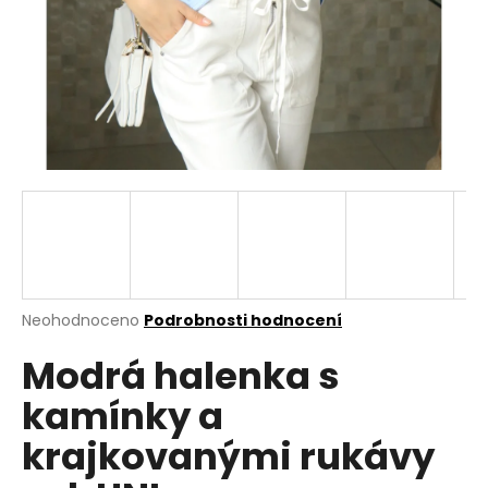
a
j
í
t
?
HLEDAT
Průměrné
Neohodnoceno
Podrobnosti hodnocení
hodnocení
D
Modrá halenka s
produktu
o
je
p
kamínky a
0,0
o
z
r
krajkovanými rukávy
5
u
hvězdiček.