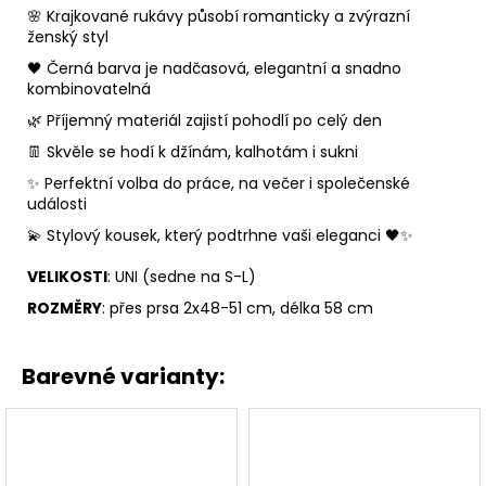
🌸 Krajkované rukávy působí romanticky a zvýrazní
ženský styl
🖤 Černá barva je nadčasová, elegantní a snadno
kombinovatelná
🌿 Příjemný materiál zajistí pohodlí po celý den
👖 Skvěle se hodí k džínám, kalhotám i sukni
✨ Perfektní volba do práce, na večer i společenské
události
💫 Stylový kousek, který podtrhne vaši eleganci 🖤✨
VELIKOSTI
: UNI (sedne na S-L)
ROZMĚRY
: přes prsa 2x48-51 cm, délka 58 cm
Barevné varianty: