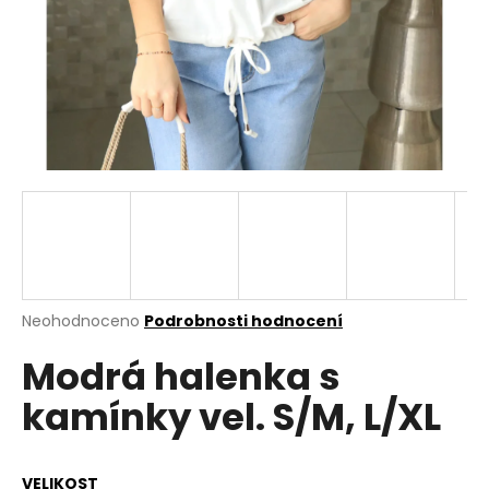
a
j
í
t
?
HLEDAT
Průměrné
Neohodnoceno
Podrobnosti hodnocení
hodnocení
D
Modrá halenka s
produktu
o
je
p
kamínky vel. S/M, L/XL
0,0
o
z
r
5
u
hvězdiček.
VELIKOST