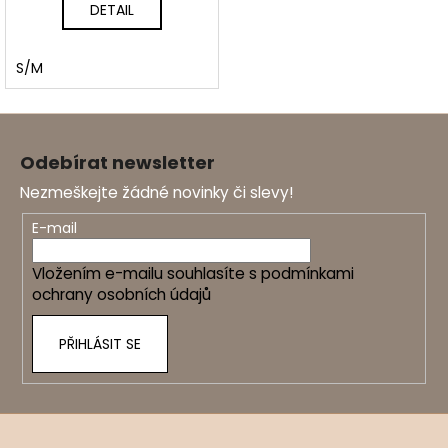
DETAIL
S/M
Z
á
Odebírat newsletter
p
Nezmeškejte žádné novinky či slevy!
a
t
E-mail
í
Vložením e-mailu souhlasíte s
podmínkami
ochrany osobních údajů
PŘIHLÁSIT SE