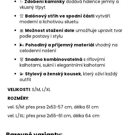
✨
Zdobení kamínky
dodává halence jemný a
vkusný třpyt
👚
Balónový střih ve spodní části
vytváří
moderní a lichotivou siluetu
🎀
Možnost stažení dole
umožňuje upravit tvar
podle postavy i stylu
🌬️
Pohodlný a příjemný materiál
vhodný na
celodenní nošení
👗
Snadno kombinovatelná
s riflovými
kalhotami, sukní i elegantními kalhotami
💫
Stylový a ženský kousek
, který oživí každý
outfit
VELIKOSTI
: S/M, L/XL
ROZMĚRY
:
vel. S/M: přes prsa 2x53-57 cm, délka 61 cm
vel. L/XL: přes prsa 2x55-61 cm, délka 64 cm
Barevné varianty: