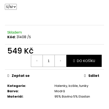
č
u
j
e
m
e
Skladem
Kód:
31408 /S
BÉŽOVÁ
PODZIMNÍ
549 Kč
BUNDA
VEL.
Měrná
M,
DO KOŠÍKU
cena:
L
1
899
Zeptat se
Sdílet
Kč
Kategorie
:
Halenky, košile, tuniky
Barva
:
Modrá
Materiál
:
95% Bavlna 5% Elastan