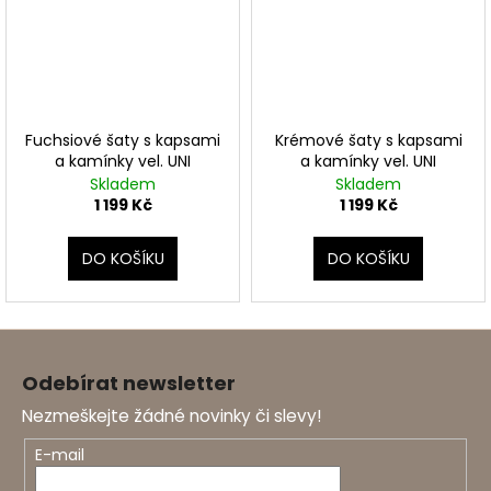
Fuchsiové šaty s kapsami
Krémové šaty s kapsami
a kamínky vel. UNI
a kamínky vel. UNI
Skladem
Skladem
1 199 Kč
1 199 Kč
DO KOŠÍKU
DO KOŠÍKU
Z
á
Odebírat newsletter
p
Nezmeškejte žádné novinky či slevy!
a
t
E-mail
í