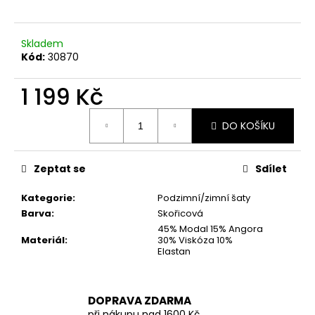
č
u
j
Skladem
e
Kód:
30870
m
e
1 199 Kč
Měrná
CIHLOVÁ
DO KOŠÍKU
cena:
PODZIMNÍ
BUDNIČKA
NA
ZIP
Zeptat se
Sdílet
VEL.
UNI
Kategorie
:
Podzimní/zimní šaty
999
Barva
:
Skořicová
Kč
45% Modal 15% Angora
Materiál
:
30% Viskóza 10%
Elastan
DOPRAVA ZDARMA
při nákupu nad 1600 Kč