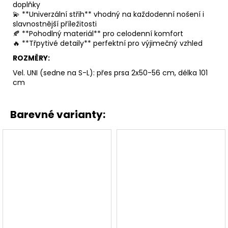
doplňky
💫 **Univerzální střih** vhodný na každodenní nošení i
slavnostnější příležitosti
🍂 **Pohodlný materiál** pro celodenní komfort
🔥 **Třpytivé detaily** perfektní pro výjimečný vzhled
ROZMĚRY:
Vel. UNI (sedne na S-L): přes prsa 2x50-56 cm, délka 101
cm
Barevné varianty: