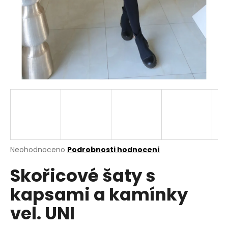
a
j
í
t
?
HLEDAT
Průměrné
Neohodnoceno
Podrobnosti hodnocení
hodnocení
D
Skořicové šaty s
produktu
o
je
p
kapsami a kamínky
0,0
o
z
r
vel. UNI
5
u
hvězdiček.