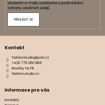
Vložením e-mailu souhlasíte s
podmínkami
ochrany osobních údajů
PŘIHLÁSIT SE
Kontakt
fashionstudio
@
post.cz
+420 775 060 869
Novinky na FB
fashion.studio.cz
Informace pro vás
Kontakty