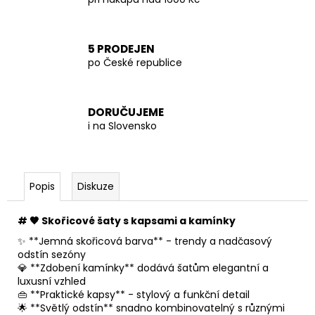
5 PRODEJEN
po České republice
DORUČUJEME
i na Slovensko
Popis
Diskuze
# 🤎 Skořicové šaty s kapsami a kamínky
✨ **Jemná skořicová barva** - trendy a nadčasový
odstín sezóny
💎 **Zdobení kamínky** dodává šatům elegantní a
luxusní vzhled
👜 **Praktické kapsy** - stylový a funkční detail
🌟 **Světlý odstín** snadno kombinovatelný s různými