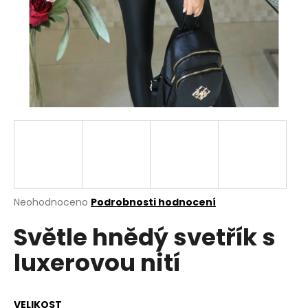
a
j
í
t
?
HLEDAT
Průměrné
Neohodnoceno
Podrobnosti hodnocení
hodnocení
D
Světle hnědý svetřík s
produktu
o
je
p
luxerovou nití
0,0
o
z
r
5
u
hvězdiček.
VELIKOST