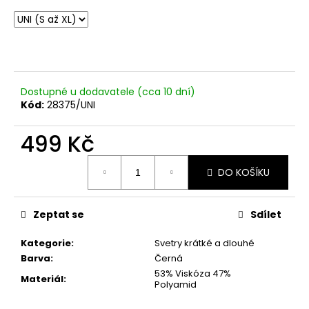
č
u
j
e
m
e
Dostupné u dodavatele (cca 10 dní)
Kód:
28375/UNI
LUXUSNÍ
ZIMNÍ
499 Kč
BUNDA
S
Měrná
PRAVOU
DO KOŠÍKU
cena:
KOŽEŠINOU
4
799
Zeptat se
Sdílet
Kč
Původně:
5
Kategorie
:
Svetry krátké a dlouhé
999
Barva
:
Černá
Kč
53% Viskóza 47%
Materiál
:
Polyamid