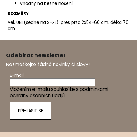
Vhodný na běžné nošení
ROZMĚRY
:
Vel. UNI (sedne na S-XL): přes prsa 2x54-60 cm, délka 70
cm
Z
á
Odebírat newsletter
p
Nezmeškejte žádné novinky či slevy!
a
t
E-mail
í
Vložením e-mailu souhlasíte s
podmínkami
ochrany osobních údajů
PŘIHLÁSIT SE