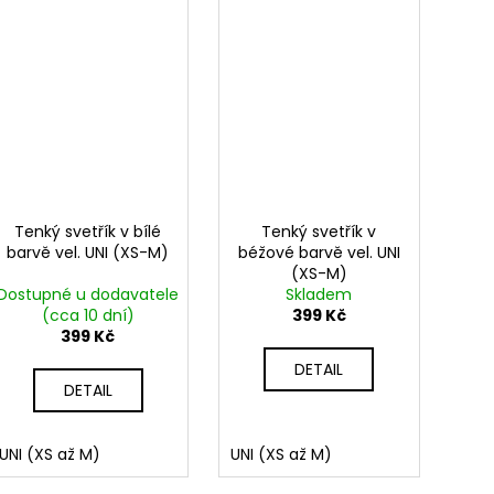
Tenký svetřík v bílé
Tenký svetřík v
barvě vel. UNI (XS-M)
béžové barvě vel. UNI
(XS-M)
Dostupné u dodavatele
Skladem
(cca 10 dní)
399 Kč
399 Kč
DETAIL
DETAIL
UNI (XS až M)
UNI (XS až M)