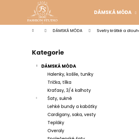
K
Přejít
na
o
DÁMSKÁ MÓDA
obsah
Zpět
Zpět
š
do
do
í
Domů
DÁMSKÁ MÓDA
Svetry krátké a dlou
k
obchodu
obchodu
P
o
Kategorie
Přeskočit
s
kategorie
t
DÁMSKÁ MÓDA
r
Halenky, košile, tuniky
a
Trička, tílka
n
Kraťasy, 3/4 kalhoty
n
Šaty, sukně
í
Lehké bundy a kabátky
p
Cardigany, saka, vesty
a
Tepláky
n
Overaly
e
Společenské šaty