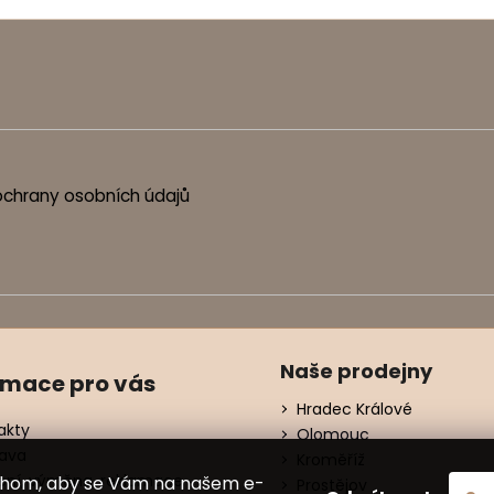
chrany osobních údajů
Naše prodejny
rmace pro vás
Hradec Králové
akty
Olomouc
ava
Kroměříž
ení, výměna, reklamace
chom, aby se Vám na našem e-
Prostějov