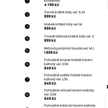
kožešinou
4 799 Kč
Černé krátké šaty vel. S, M
899 Kč
Hnědé krátké šaty vel. M
899 Kč
Tmavě béžové krátké šaty vel. S
899 Kč
Béžová podzimní bunda vel. M, L
1 899 Kč
Pohodlné tmavě hnědé harem
kalhoty vel. S/M
849 Kč
Pohodlné světle hnědé harem
kalhoty vel. L/XL
849 Kč
Pohodlné vínové harem kalhoty
vel. S/M
849 Kč
Pohodlné béžové harem kalhoty