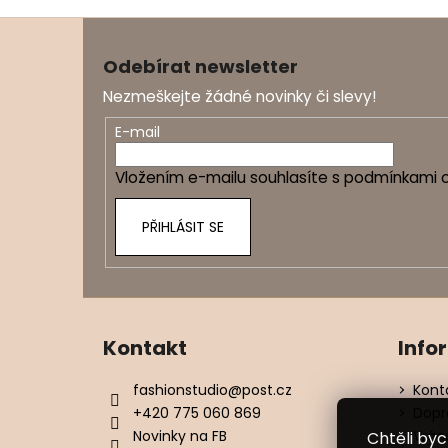
Z
á
Odebírat newsletter
p
Nezmeškejte žádné novinky či slevy!
a
t
E-mail
í
Vložením e-mailu souhlasíte s
podmínkami o
PŘIHLÁSIT SE
Kontakt
Info
fashionstudio
@
post.cz
Kont
+420 775 060 869
Dopr
Novinky na FB
Vrác
Chtěli by