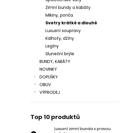
LUXUSNÍ ZIMNÍ BUNDA S PRAVOU
l
KOŽEŠINOU
Zimní bundy a kabáty
4 799 Kč
Mikiny, ponča
Původně:
5 999 Kč
Svetry krátké a dlouhé
Luxusní soupravy
Kalhoty, džíny
Legíny
Sluneční brýle
BUNDY, KABÁTY
NOVINKY
DOPLŇKY
OBUV
VÝPRODEJ
Top 10 produktů
Luxusní zimní bunda s pravou