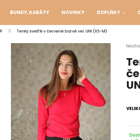
BUNDY, KABÁTY
NOVINKY
DOPLŇKY
hé
Tenký svetřík v červené barvě vel. UNI (XS-M)
Co potřebujete najít?
Průmě
Neoh
hodno
Te
produ
HLEDAT
je
če
0,0
z
UN
5
Doporučujeme
hvězdi
VELIK
Dost