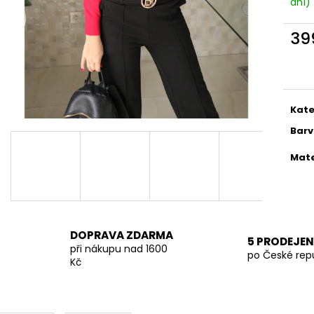
dní)
ČERNÉ KRÁTKÉ ŠATY VEL. S, M
HNĚDÉ KRÁTKÉ ŠA
899 Kč
899 Kč
39
Měr
cena
Kate
Bar
Mate
DOPRAVA ZDARMA
5 PRODEJEN
při nákupu nad 1600
po České rep
Kč