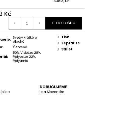
30813/UNI
TY VEL. M
9 Kč
ná
DO KOŠÍKU
:
Tisk
Svetry krátké a
gorie
:
dlouhé
Zeptat se
va
:
Červená
Sdílet
50% Viskóza 28%
riál
:
Polyester 22%
Polyamid
DORUČUJEME
ublice
i na Slovensko