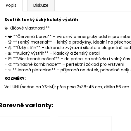
Popis
Diskuze
Svetřík tenký úzký kulatý výstřih
💫 Klíčové vlastnosti:**
- ❤️ **Červená barva** – výrazný a energický odstín pro se
- 👚 **Tenký materiál** – lehký a prodyšný, ideální na přech
- 💪 **Úzký střih** – dokonale zvýrazní siluetu a elegantně se
- 🎀 **Kulatý výstřih** – klasický a ženský detail
- 🌸 **Všestranné nošení** – do práce, na schůzku i volný čas
- 🎨 **Snadné kombinace** – perfektní základ pro vrstvení
- ✨ **Jemná pletenina** – příjemná na dotek, pohodlná celý
ROZMĚRY:
Vel. UNI (sedne na XS-M): přes prsa 2x38-45 cm, délka 56 cm
Barevné varianty: