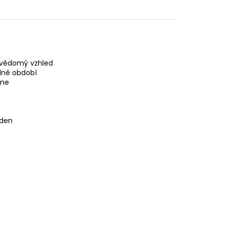
bevědomý vzhled
odné období
dne
 den