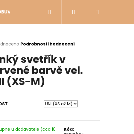
Hledat
Přihlášení
Nákupní
OBUV
VÝPRODEJ
košík
rné
odnoceno
Podrobnosti hodnocení
cení
nký svetřík v
ktu
rvené barvě vel.
I (XS-M)
ček.
OST
Následující
upné u dodavatele (cca 10
Kód: