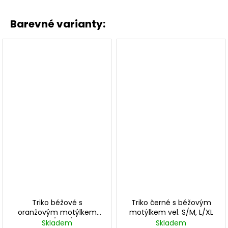
Barevné varianty:
Triko béžové s
Triko černé s béžovým
oranžovým motýlkem
motýlkem vel. S/M, L/XL
vel. S/M, L/XL
Skladem
Skladem