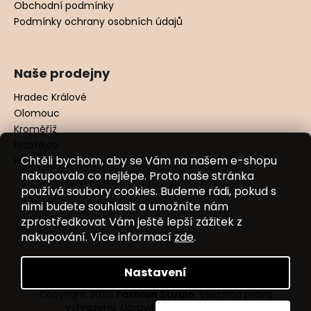
Obchodní podmínky
Podmínky ochrany osobních údajů
Naše prodejny
Hradec Králové
Olomouc
Kroměříž
Prostějov
Chtěli bychom, aby se Vám na našem e-shopu
Hodonín
nakupovalo co nejlépe. Proto naše stránka
používá soubory cookies. Budeme rádi, pokud s
nimi budete souhlasit a umožníte nám
zprostředkovat Vám ještě lepší zážitek z
nakupování. Více informací
zde
.
Nastavení
Vytvořil Shoptet
Copyright 2026
Fashion Studio
. Všechna práva
vyhrazena.
Upravit nastavení cookies