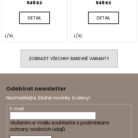
549 Kč
549 Kč
DETAIL
DETAIL
L/XL
L/XL
ZOBRAZIT VŠECHNY BAREVNÉ VARIANTY
Z
á
Odebírat newsletter
p
Nezmeškejte žádné novinky či slevy!
a
t
E-mail
í
Vložením e-mailu souhlasíte s
podmínkami
ochrany osobních údajů