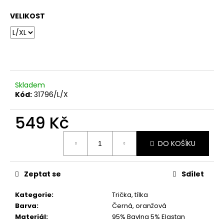
č
u
VELIKOST
j
e
m
e
KALHOTY
Skladem
LA
Kód:
31796/L/X
BLANCHE
SVĚTLE
549 Kč
ČERNÉ
849
Měrná
Kč
DO KOŠÍKU
cena:
Zeptat se
Sdílet
Kategorie
:
Trička, tílka
Barva
:
Černá, oranžová
Materiál
:
95% Bavlna 5% Elastan