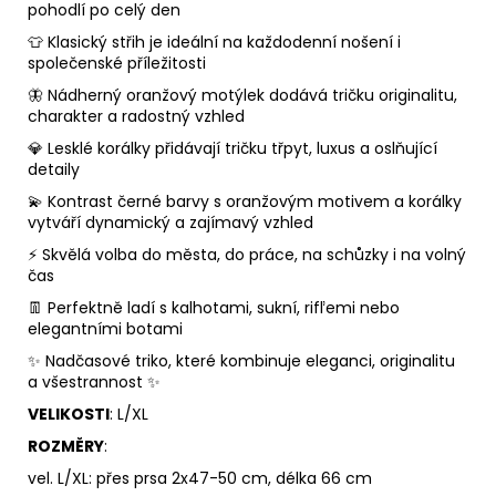
pohodlí po celý den
👕 Klasický střih je ideální na každodenní nošení i
společenské příležitosti
🦋 Nádherný oranžový motýlek dodává tričku originalitu,
charakter a radostný vzhled
💎 Lesklé korálky přidávají tričku třpyt, luxus a oslňující
detaily
💫 Kontrast černé barvy s oranžovým motivem a korálky
vytváří dynamický a zajímavý vzhled
⚡ Skvělá volba do města, do práce, na schůzky i na volný
čas
👖 Perfektně ladí s kalhotami, sukní, rifľemi nebo
elegantními botami
✨ Nadčasové triko, které kombinuje eleganci, originalitu
a všestrannost ✨
VELIKOSTI
: L/XL
ROZMĚRY
:
vel. L/XL: přes prsa 2x47-50 cm, délka 66 cm