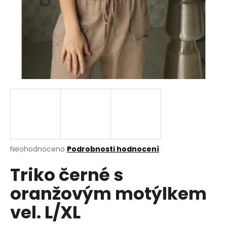
a
j
í
t
?
HLEDAT
Průměrné
Neohodnoceno
Podrobnosti hodnocení
hodnocení
D
Triko černé s
produktu
o
je
p
oranžovým motýlkem
0,0
o
z
r
vel. L/XL
5
u
hvězdiček.