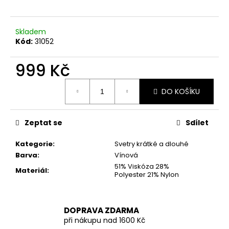
č
u
j
Skladem
e
Kód:
31052
m
e
999 Kč
Měrná
ČERNÉ
DO KOŠÍKU
cena:
KRÁTKÉ
ŠATY
VEL.
S,
Zeptat se
Sdílet
M
899
Kategorie
:
Svetry krátké a dlouhé
Kč
Barva
:
Vínová
51% Viskóza 28%
Materiál
:
Polyester 21% Nylon
DOPRAVA ZDARMA
při nákupu nad 1600 Kč