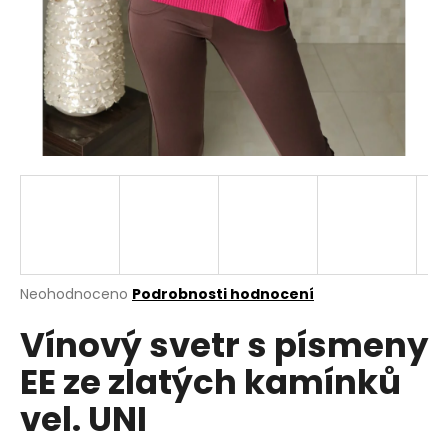
a
j
í
t
?
HLEDAT
Průměrné
Neohodnoceno
Podrobnosti hodnocení
hodnocení
D
Vínový svetr s písmeny
produktu
o
je
p
EE ze zlatých kamínků
0,0
o
z
r
vel. UNI
5
u
hvězdiček.