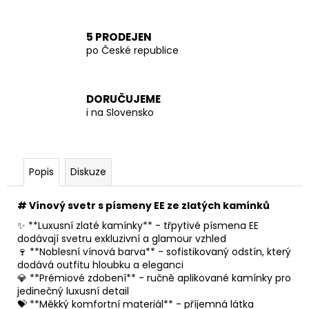
5 PRODEJEN
po České republice
DORUČUJEME
i na Slovensko
Popis
Diskuze
# Vínový svetr s písmeny EE ze zlatých kamínků
✨ **Luxusní zlaté kamínky** - třpytivé písmena EE
dodávají svetru exkluzivní a glamour vzhled
🍷 **Noblesní vínová barva** - sofistikovaný odstín, který
dodává outfitu hloubku a eleganci
💎 **Prémiové zdobení** - ručně aplikované kamínky pro
jedinečný luxusní detail
💝 **Měkký komfortní materiál** - příjemná látka