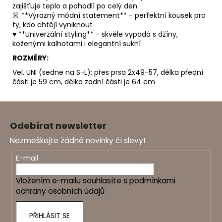
zajišťuje teplo a pohodlí po celý den
👗 **Výrazný módní statement** - perfektní kousek pro
ty, kdo chtějí vyniknout
♥️ **Univerzální styling** - skvěle vypadá s džíny,
koženými kalhotami i elegantní sukní
ROZMĚRY:
Vel. UNI (sedne na S-L): přes prsa 2x49-57, délka přední
části je 59 cm, délka zadní části je 64 cm
Z
á
Odebírat newsletter
p
Nezmeškejte žádné novinky či slevy!
a
t
E-mail
í
Vložením e-mailu souhlasíte s
podmínkami
ochrany osobních údajů
PŘIHLÁSIT SE