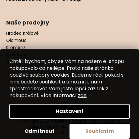
Naše prodejny
Hradec Králové
Olomouc
Kroměříž
Prostějov
Chtěli bychom, aby se Vám na našem e-shopu
Hodonín
nakupovalo co nejlépe. Proto naše stránka
používá soubory cookies. Budeme rádi, pokud s
nimi budete souhlasit a umožníte nám
zprostředkovat Vám ještě lepší zážitek z
nakupování. Více informací
zde
.
Nastavení
Vytvořil Shoptet
Copyright 2026
Fashion Studio
. Všechna práva
vyhrazena.
Upravit nastavení cookies
Odmítnout
Souhlasím
S láskou vyrobilo
Filipesmedia 🧡