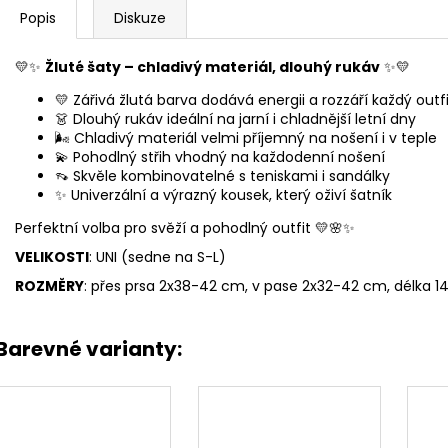
Popis
Diskuze
💛✨
Žluté šaty – chladivý materiál, dlouhý rukáv
✨💛
💛 Zářivá žlutá barva dodává energii a rozzáří každý outf
👗 Dlouhý rukáv ideální na jarní i chladnější letní dny
🌬️ Chladivý materiál velmi příjemný na nošení i v teple
💫 Pohodlný střih vhodný na každodenní nošení
👡 Skvěle kombinovatelné s teniskami i sandálky
✨ Univerzální a výrazný kousek, který oživí šatník
Perfektní volba pro svěží a pohodlný outfit 💛🌸✨
VELIKOSTI
: UNI (sedne na S-L)
ROZMĚRY
: přes prsa 2x38-42 cm, v pase 2x32-42 cm, délka 
Barevné varianty: