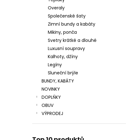
LUXUSNÍ ZIMNÍ BUNDA S PRAVOU
l
KOŽEŠINOU
Overaly
4 799 Kč
Společenské šaty
Původně:
5 999 Kč
Zimní bundy a kabáty
Mikiny, ponča
Svetry krátké a dlouhé
Luxusní soupravy
Kalhoty, džíny
Legíny
Sluneční brýle
BUNDY, KABÁTY
NOVINKY
DOPLŇKY
OBUV
VÝPRODEJ
Top 10 produktů