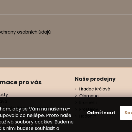
chrany osobních údajů
Naše prodejny
rmace pro vás
Hradec Králové
akty
Olomouc
ava
Kroměříž
ení, výměna, reklamace
chom, aby se Vám na našem e-
Prostějov
Odmítnout
So
í
upovalo co nejlépe. Proto naše
Hodonín
nná Fashion Studia
oužívá soubory cookies. Budeme
odní podmínky
d s nimi budete souhlasit a