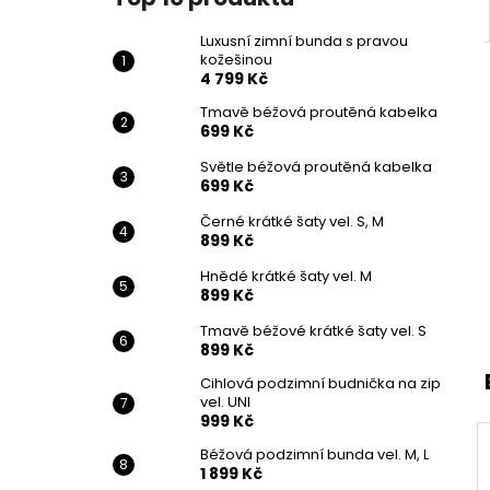
Luxusní zimní bunda s pravou
kožešinou
4 799 Kč
Tmavě béžová proutěná kabelka
699 Kč
Světle béžová proutěná kabelka
699 Kč
Černé krátké šaty vel. S, M
899 Kč
Hnědé krátké šaty vel. M
899 Kč
Tmavě béžové krátké šaty vel. S
899 Kč
Cihlová podzimní budnička na zip
vel. UNI
999 Kč
Béžová podzimní bunda vel. M, L
1 899 Kč