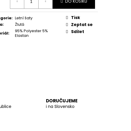
 PROUTĚNÁ KABELKA
DO KOŠÍKU
:
Tisk
gorie
:
Letní šaty
va
:
Žlutá
Zeptat se
95% Polyester 5%
Sdílet
riál
:
Elastan
DORUČUJEME
ublice
i na Slovensko