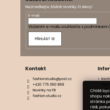
p
Nezmeškejte žádné novinky či slevy!
a
t
E-mail
í
Vložením e-mailu souhlasíte s
podmínkami o
PŘIHLÁSIT SE
Kontakt
Info
fashionstudio
@
post.cz
Kont
+420 775 060 869
Dopr
Novinky na FB
Vrác
Chtěli by
zbož
fashion.studio.cz
shopu nak
Kame
stránka p
Obch
rádi, poku