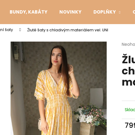
BUNDY, KABÁTY
NOVINKY
DOPLŇKY
tní šaty
Žluté šaty s chladivým materiálem vel. UNI
Co potřebujete najít?
Průmě
Neoh
hodno
Žl
produ
HLEDAT
je
ch
0,0
z
ma
5
Doporučujeme
hvězdi
Skl
79
Měr