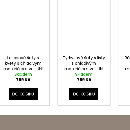
Lososové šaty s
Tyrkysové šaty s listy
Rů
květy s chladivým
s chladivým
materiálem vel. UNI
materiálem vel. UNI
ma
Skladem
Skladem
799 Kč
799 Kč
DO KOŠÍKU
DO KOŠÍKU