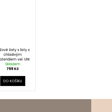
žové šaty s listy s
chladivým
teriálem vel. UNI
Skladem
799 Kč
DO KOŠÍKU