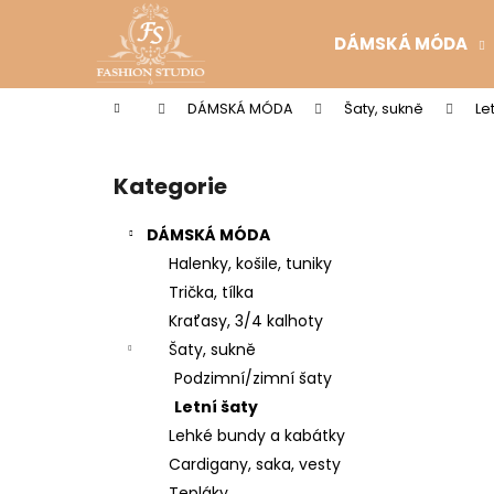
K
Přejít
na
o
DÁMSKÁ MÓDA
obsah
Zpět
Zpět
š
do
do
í
Domů
DÁMSKÁ MÓDA
Šaty, sukně
Le
k
obchodu
obchodu
P
o
Kategorie
Přeskočit
s
kategorie
t
DÁMSKÁ MÓDA
r
Halenky, košile, tuniky
a
Trička, tílka
n
Kraťasy, 3/4 kalhoty
n
Šaty, sukně
í
Podzimní/zimní šaty
p
Letní šaty
a
Lehké bundy a kabátky
n
Cardigany, saka, vesty
e
Tepláky