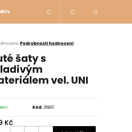
Hledat
Přihlášení
Nákupní
OBUV
VÝPRODEJ
košík
rné
odnoceno
Podrobnosti hodnocení
cení
uté šaty s
ktu
ladivým
teriálem vel. UNI
ček.
adem
Kód:
31901
Následující
9 Kč
ná