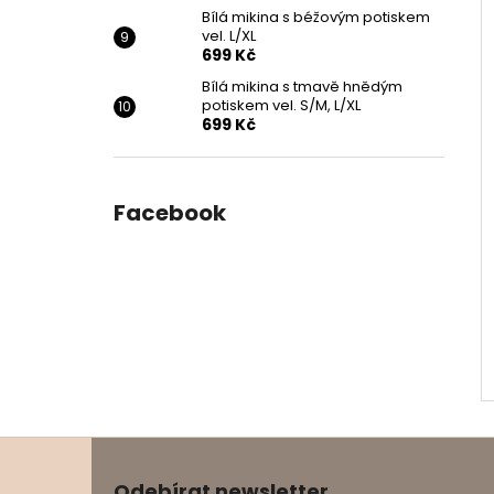
Bílá mikina s béžovým potiskem
vel. L/XL
699 Kč
Bílá mikina s tmavě hnědým
potiskem vel. S/M, L/XL
699 Kč
Facebook
Z
á
Odebírat newsletter