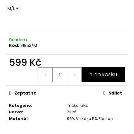
č
u
j
e
m
e
Skladem
Kód:
31953/M
TMAVĚ
BÉŽOVÁ
599 Kč
PROUTĚNÁ
KABELKA
Měrná
699
DO KOŠÍKU
cena:
Kč
Zeptat se
Sdílet
Kategorie
:
Trička, tílka
Barva
:
Žlutá
Materiál
:
95% Viskóza 5% Elastan