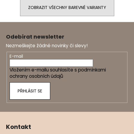
ZOBRAZIT VŠECHNY BAREVNÉ VARIANTY
Z
á
Odebírat newsletter
p
Nezmeškejte žádné novinky či slevy!
a
t
E-mail
í
Vložením e-mailu souhlasíte s
podmínkami
ochrany osobních údajů
PŘIHLÁSIT SE
Kontakt