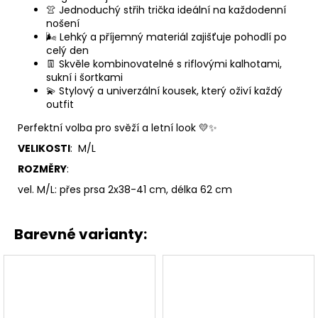
👚 Jednoduchý střih trička ideální na každodenní
nošení
🌬️ Lehký a příjemný materiál zajišťuje pohodlí po
celý den
👖 Skvěle kombinovatelné s riflovými kalhotami,
sukní i šortkami
💫 Stylový a univerzální kousek, který oživí každý
outfit
Perfektní volba pro svěží a letní look 💛✨
VELIKOSTI
: M/L
ROZMĚRY
:
vel. M/L: přes prsa 2x38-41 cm, délka 62 cm
Barevné varianty: