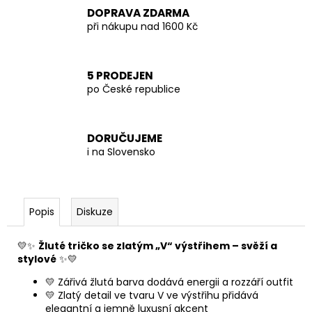
DOPRAVA ZDARMA
při nákupu nad 1600 Kč
5 PRODEJEN
po České republice
DORUČUJEME
i na Slovensko
Popis
Diskuze
💛✨
Žluté tričko se zlatým „V“ výstřihem – svěží a
stylové
✨💛
💛 Zářivá žlutá barva dodává energii a rozzáří outfit
💛 Zlatý detail ve tvaru V ve výstřihu přidává
elegantní a jemně luxusní akcent