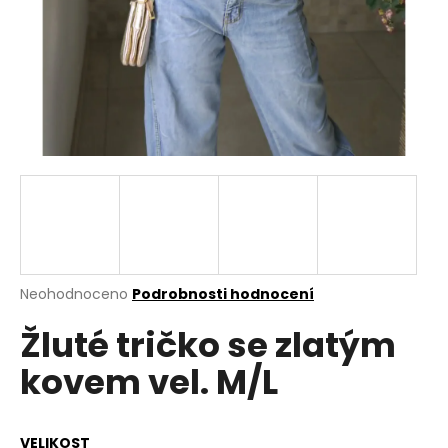
a
j
í
t
?
HLEDAT
Průměrné
Neohodnoceno
Podrobnosti hodnocení
hodnocení
D
Žluté tričko se zlatým
produktu
o
je
p
kovem vel. M/L
0,0
o
z
r
5
u
hvězdiček.
VELIKOST