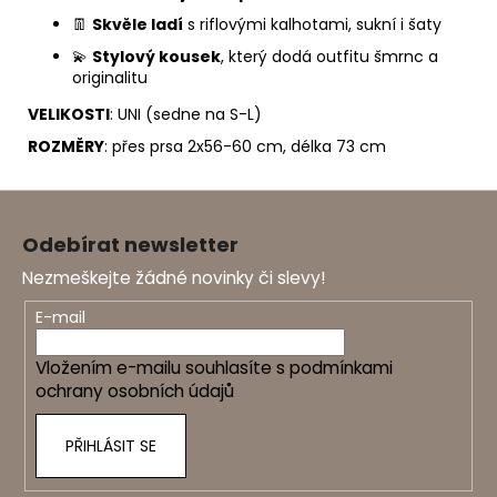
👖
Skvěle ladí
s riflovými kalhotami, sukní i šaty
💫
Stylový kousek
, který dodá outfitu šmrnc a
originalitu
VELIKOSTI
: UNI (sedne na S-L)
ROZMĚRY
: přes prsa 2x56-60 cm, délka 73 cm
Z
á
Odebírat newsletter
p
Nezmeškejte žádné novinky či slevy!
a
t
E-mail
í
Vložením e-mailu souhlasíte s
podmínkami
ochrany osobních údajů
PŘIHLÁSIT SE