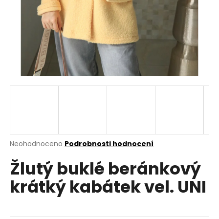
a
j
í
t
?
HLEDAT
Průměrné
Neohodnoceno
Podrobnosti hodnocení
hodnocení
D
Žlutý buklé beránkový
produktu
o
je
p
krátký kabátek vel. UNI
0,0
o
z
r
5
u
hvězdiček.