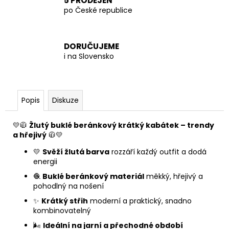
5 PRODEJEN
po České republice
DORUČUJEME
i na Slovensko
Popis
Diskuze
💛🧥
Žlutý buklé beránkový krátký kabátek – trendy
a hřejivý
🧥💛
💛
Svěží žlutá barva
rozzáří každý outfit a dodá
energii
🧶
Buklé beránkový materiál
měkký, hřejivý a
pohodlný na nošení
✨
Krátký střih
moderní a praktický, snadno
kombinovatelný
🌬️
Ideální na jarní a přechodné období