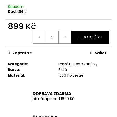
č
u
Skladem
j
Kód:
31412
e
m
899 Kč
e
Měrná
DO KOŠÍKU
cena:
POHODLNÉ
BÉŽOVÉ
Zeptat se
Sdílet
HAREM
KALHOTY
VEL.
Kategorie
:
Lehké bundy a kabátky
L/XL
Barva
:
Žlutá
849
Materiál
:
100% Polyester
Kč
DOPRAVA ZDARMA
při nákupu nad 1600 Kč