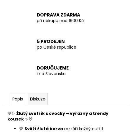
DOPRAVA ZDARMA
při nákupu nad 1600 Kč
5 PRODEJEN
po České republice
DORUČUJEME
i na Slovensko
Popis
Diskuze
💛✨
Žlutý svetřík s cvočky – výrazný a trendy
kousek
✨💛
💛
Svěží žlutá barva
rozzáří každý outfit