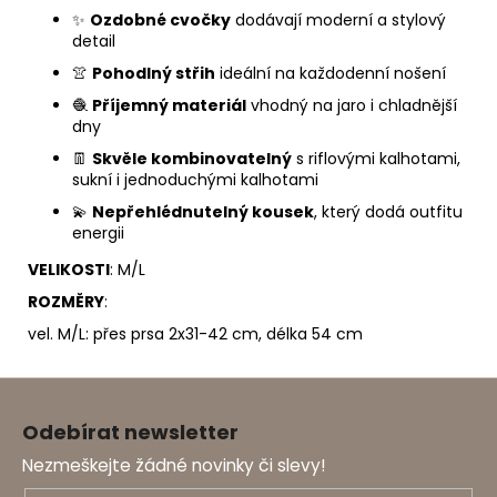
✨
Ozdobné cvočky
dodávají moderní a stylový
detail
👚
Pohodlný střih
ideální na každodenní nošení
🧶
Příjemný materiál
vhodný na jaro i chladnější
dny
👖
Skvěle kombinovatelný
s riflovými kalhotami,
sukní i jednoduchými kalhotami
💫
Nepřehlédnutelný kousek
, který dodá outfitu
energii
VELIKOSTI
: M/L
ROZMĚRY
:
vel. M/L: přes prsa 2x31-42 cm, délka 54 cm
Z
á
Odebírat newsletter
p
Nezmeškejte žádné novinky či slevy!
a