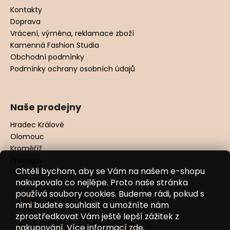
Kontakty
Doprava
Vrácení, výměna, reklamace zboží
Kamenná Fashion Studia
Obchodní podmínky
Podmínky ochrany osobních údajů
Naše prodejny
Hradec Králové
Olomouc
Kroměříž
Prostějov
Chtěli bychom, aby se Vám na našem e-shopu
Hodonín
nakupovalo co nejlépe. Proto naše stránka
používá soubory cookies. Budeme rádi, pokud s
nimi budete souhlasit a umožníte nám
zprostředkovat Vám ještě lepší zážitek z
nakupování. Více informací
zde
.