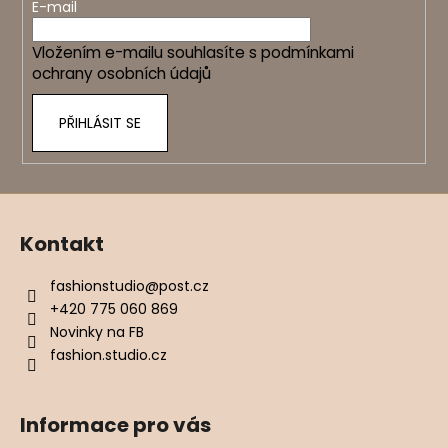
t
E-mail
í
Vložením e-mailu souhlasíte s
podmínkami
ochrany osobních údajů
PŘIHLÁSIT SE
Kontakt
fashionstudio
@
post.cz
+420 775 060 869
Novinky na FB
fashion.studio.cz
Informace pro vás