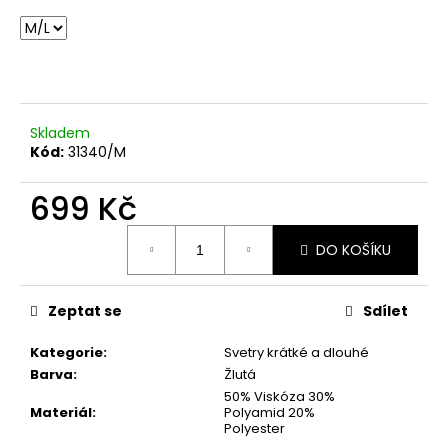
č
u
j
e
m
e
Skladem
Kód:
31340/M
BÉŽOVÁ
PODZIMNÍ
699 Kč
BUNDA
VEL.
Měrná
M,
DO KOŠÍKU
cena:
L
1
899
Zeptat se
Sdílet
Kč
Kategorie
:
Svetry krátké a dlouhé
Barva
:
Žlutá
50% Viskóza 30%
Materiál
:
Polyamid 20%
Polyester