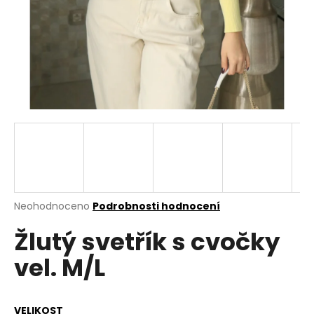
a
j
í
t
?
HLEDAT
Průměrné
Neohodnoceno
Podrobnosti hodnocení
hodnocení
D
Žlutý svetřík s cvočky
produktu
o
je
p
vel. M/L
0,0
o
z
r
5
u
hvězdiček.
VELIKOST