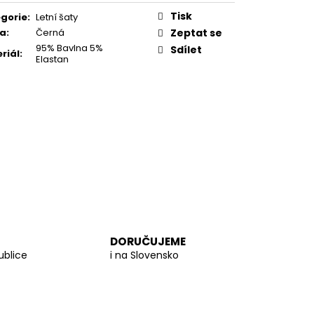
PROUTĚNÁ KABELKA
Tisk
gorie
:
Letní šaty
va
:
Černá
Zeptat se
95% Bavlna 5%
Sdílet
riál
:
Elastan
DORUČUJEME
ublice
i na Slovensko