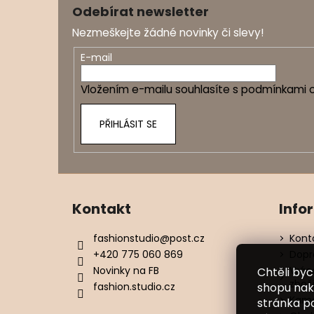
á
Odebírat newsletter
p
Nezmeškejte žádné novinky či slevy!
a
t
E-mail
í
Vložením e-mailu souhlasíte s
podmínkami o
PŘIHLÁSIT SE
Kontakt
Info
fashionstudio
@
post.cz
Kont
+420 775 060 869
Dopr
Novinky na FB
Vrác
Chtěli by
zbož
fashion.studio.cz
shopu nak
Kame
stránka p