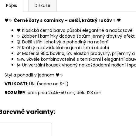
Popis
Diskuze
🖤✨
Černé šaty s kamínky – delší, krátký rukáv
✨🖤
🖤 Klasická černá barva působí elegantně a nadčasově
✨ Zdobení kamínky dodává šatům jemný třpytivý efekt
👗 Delší střih lichotivý a pohodlný na nošení
👚 Krátký rukáv ideální na jarní i letní období
🌿 Materiál 95% bavlna, 5% elastan prodyšný, příjemný a
👟👠 Skvěle kombinovatelné s teniskami i elegantní obuv
💫 Univerzální kousek vhodný na každodenní nošení i spol
Styl a pohodlí v jednom 🖤✨
VELIKOSTI
: UNI (sedne na S-L)
ROZMĚRY
: přes prsa 2x45-50 cm, déla 123 cm
Barevné varianty: