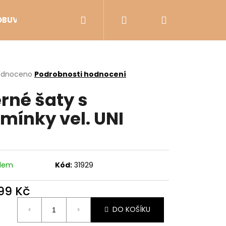
Hledat
Přihlášení
Nákupní
OBUV
VÝPRODEJ
košík
rné
odnoceno
Podrobnosti hodnocení
cení
rné šaty s
ktu
mínky vel. UNI
ček.
adem
Kód:
31929
099 Kč
Následující
ná
DO KOŠÍKU
: