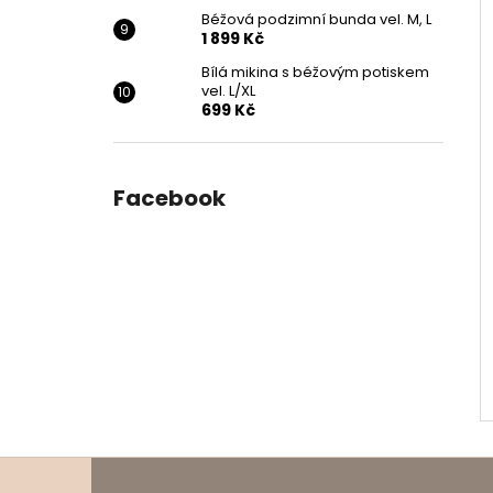
Béžová podzimní bunda vel. M, L
1 899 Kč
Bílá mikina s béžovým potiskem
vel. L/XL
699 Kč
Facebook
Z