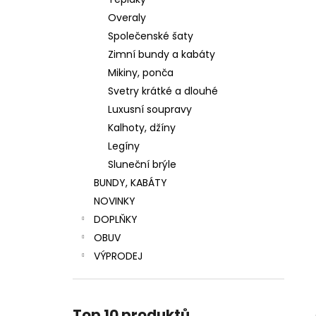
LUXUSNÍ ZIMNÍ BUNDA S PRAVOU
l
KOŽEŠINOU
Overaly
4 799 Kč
Společenské šaty
Původně:
5 999 Kč
Zimní bundy a kabáty
Mikiny, ponča
Svetry krátké a dlouhé
Luxusní soupravy
Kalhoty, džíny
Legíny
Sluneční brýle
BUNDY, KABÁTY
NOVINKY
DOPLŇKY
OBUV
VÝPRODEJ
Top 10 produktů