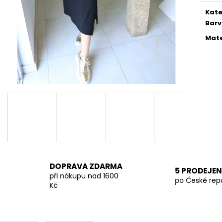
KALHOTY LA BLANCHE SVĚTLE ČERNÉ
TMAVĚ BÉŽOVÁ 
Kate
849 Kč
699 Kč
Bar
Mate
DOPRAVA ZDARMA
5 PRODEJEN
při nákupu nad 1600
po České rep
Kč