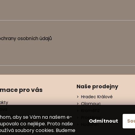
chrany osobních údajů
Naše prodejny
rmace pro vás
Hradec Králové
akty
Olomouc
ava
Kroměříž
ení, výměna, reklamace
chom, aby se Vám na našem e-
Prostějov
Odmítnout
So
í
upovalo co nejlépe. Proto naše
Hodonín
nná Fashion Studia
oužívá soubory cookies. Budeme