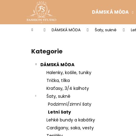
K
Přejít
na
o
DÁMSKÁ MÓDA
obsah
Zpět
Zpět
š
do
do
í
Domů
DÁMSKÁ MÓDA
Šaty, sukně
Le
k
obchodu
obchodu
P
o
Kategorie
Přeskočit
s
kategorie
t
DÁMSKÁ MÓDA
r
Halenky, košile, tuniky
a
Trička, tílka
n
Kraťasy, 3/4 kalhoty
n
Šaty, sukně
í
Podzimní/zimní šaty
p
Letní šaty
a
Lehké bundy a kabátky
n
Cardigany, saka, vesty
e
Tepláky