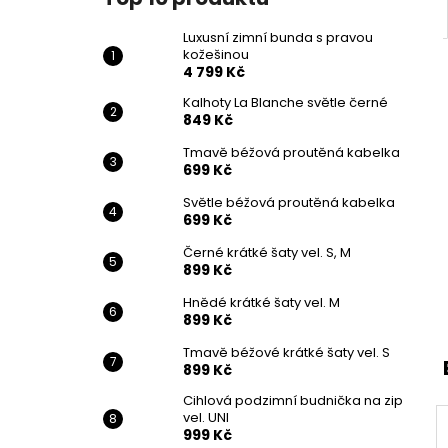
Luxusní zimní bunda s pravou
kožešinou
4 799 Kč
Kalhoty La Blanche světle černé
849 Kč
Tmavě béžová proutěná kabelka
699 Kč
Světle béžová proutěná kabelka
699 Kč
Černé krátké šaty vel. S, M
899 Kč
Hnědé krátké šaty vel. M
899 Kč
Tmavě béžové krátké šaty vel. S
899 Kč
Cihlová podzimní budnička na zip
vel. UNI
999 Kč