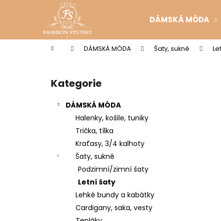
K
Přejít
na
o
DÁMSKÁ MÓDA
obsah
Zpět
Zpět
š
do
do
í
Domů
DÁMSKÁ MÓDA
Šaty, sukně
Le
k
obchodu
obchodu
P
o
Kategorie
Přeskočit
s
kategorie
t
DÁMSKÁ MÓDA
r
Halenky, košile, tuniky
a
Trička, tílka
n
Kraťasy, 3/4 kalhoty
n
Šaty, sukně
í
Podzimní/zimní šaty
p
Letní šaty
a
Lehké bundy a kabátky
n
Cardigany, saka, vesty
e
Tepláky