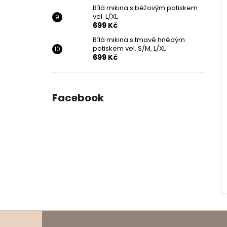
Bílá mikina s béžovým potiskem
vel. L/XL
699 Kč
Bílá mikina s tmavě hnědým
potiskem vel. S/M, L/XL
699 Kč
Facebook
Z