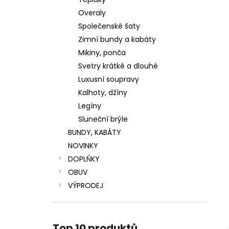
LUXUSNÍ ZIMNÍ BUNDA S PRAVOU
l
KOŽEŠINOU
Overaly
4 799 Kč
Společenské šaty
Původně:
5 999 Kč
Zimní bundy a kabáty
Mikiny, ponča
Svetry krátké a dlouhé
Luxusní soupravy
Kalhoty, džíny
Legíny
Sluneční brýle
BUNDY, KABÁTY
NOVINKY
DOPLŇKY
OBUV
VÝPRODEJ
Top 10 produktů