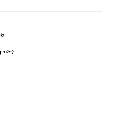

ekt
 pružný