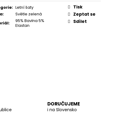
 PROUTĚNÁ KABELKA
Tisk
gorie
:
Letní šaty
va
:
Světle zelená
Zeptat se
95% Bavlna 5%
Sdílet
riál
:
Elastan
DORUČUJEME
ublice
i na Slovensko