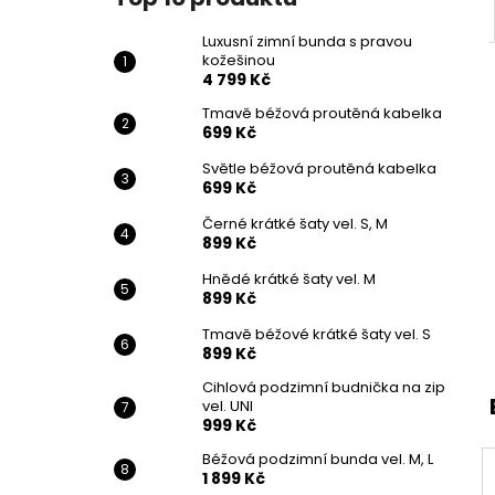
Luxusní zimní bunda s pravou
kožešinou
4 799 Kč
Tmavě béžová proutěná kabelka
699 Kč
Světle béžová proutěná kabelka
699 Kč
Černé krátké šaty vel. S, M
899 Kč
Hnědé krátké šaty vel. M
899 Kč
Tmavě béžové krátké šaty vel. S
899 Kč
Cihlová podzimní budnička na zip
vel. UNI
999 Kč
Béžová podzimní bunda vel. M, L
1 899 Kč