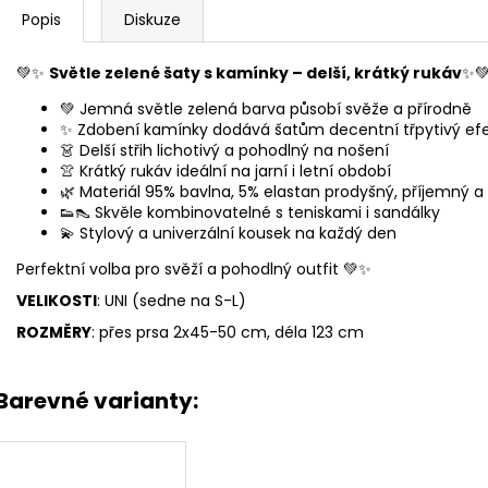
Popis
Diskuze
💚✨
Světle zelené šaty s kamínky – delší, krátký rukáv
✨
💚 Jemná světle zelená barva působí svěže a přírodně
✨ Zdobení kamínky dodává šatům decentní třpytivý ef
👗 Delší střih lichotivý a pohodlný na nošení
👚 Krátký rukáv ideální na jarní i letní období
🌿 Materiál 95% bavlna, 5% elastan prodyšný, příjemný a
👟👠 Skvěle kombinovatelné s teniskami i sandálky
💫 Stylový a univerzální kousek na každý den
Perfektní volba pro svěží a pohodlný outfit 💚✨
VELIKOSTI
: UNI (sedne na S-L)
ROZMĚRY
: přes prsa 2x45-50 cm, déla 123 cm
Barevné varianty: