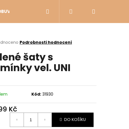
Hledat
Přihlášení
Nákupní
OBUV
VÝPRODEJ
košík
rné
odnoceno
Podrobnosti hodnocení
cení
lené šaty s
ktu
mínky vel. UNI
ček.
adem
Kód:
31930
099 Kč
Následující
ná
DO KOŠÍKU
: