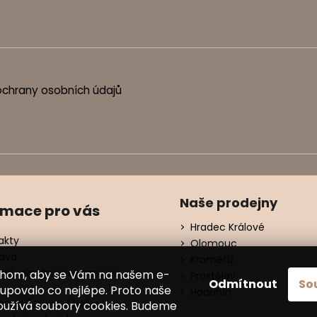
chrany osobních údajů
Naše prodejny
rmace pro vás
Hradec Králové
akty
Olomouc
ava
Kroměříž
ení, výměna, reklamace
chom, aby se Vám na našem e-
Prostějov
Odmítnout
So
í
upovalo co nejlépe. Proto naše
Hodonín
nná Fashion Studia
oužívá soubory cookies. Budeme