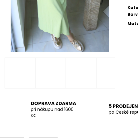
TMAVĚ BÉŽOVÁ PROUTĚNÁ KABELKA
SVĚTLE BÉŽOVÁ
Kate
699 Kč
699 Kč
Bar
Mate
DOPRAVA ZDARMA
5 PRODEJEN
při nákupu nad 1600
po České rep
Kč