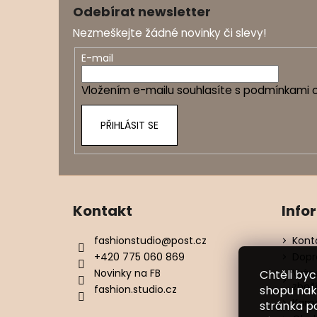
á
Odebírat newsletter
p
Nezmeškejte žádné novinky či slevy!
a
t
E-mail
í
Vložením e-mailu souhlasíte s
podmínkami o
PŘIHLÁSIT SE
Kontakt
Info
fashionstudio
@
post.cz
Kont
+420 775 060 869
Dopr
Novinky na FB
Vrác
Chtěli by
zbož
fashion.studio.cz
shopu nak
Kame
stránka p