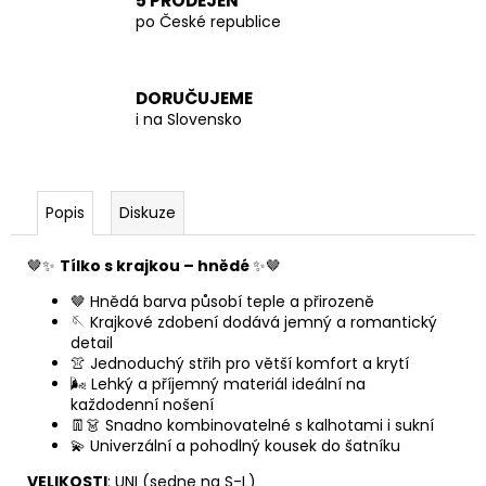
5 PRODEJEN
po České republice
DORUČUJEME
i na Slovensko
Popis
Diskuze
🤎✨
Tílko s krajkou – hnědé
✨🤎
🤎 Hnědá barva působí teple a přirozeně
🪡 Krajkové zdobení dodává jemný a romantický
detail
👚 Jednoduchý střih pro větší komfort a krytí
🌬️ Lehký a příjemný materiál ideální na
každodenní nošení
👖👗 Snadno kombinovatelné s kalhotami i sukní
💫 Univerzální a pohodlný kousek do šatníku
VELIKOSTI
: UNI (sedne na S-L)