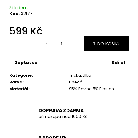
č
u
Skladem
j
Kód:
32177
e
m
599 Kč
e
Měrná
DO KOŠÍKU
cena:
LUXUSNÍ
ZIMNÍ
Zeptat se
Sdílet
BUNDA
S
PRAVOU
Kategorie
:
Trička, tílka
KOŽEŠINOU
Barva
:
Hnědá
4
Materiál
:
95% Bavlna 5% Elastan
799
Kč
Původně:
5
DOPRAVA ZDARMA
999
při nákupu nad 1600 Kč
Kč