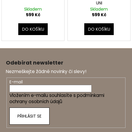
UNI
Skladem
Skladem
599 Kč
599 Kč
DO KOŠÍKU
DO KOŠÍKU
Z
á
Odebírat newsletter
p
Nezmeškejte žádné novinky či slevy!
a
t
E-mail
í
Vložením e-mailu souhlasíte s
podmínkami
ochrany osobních údajů
PŘIHLÁSIT SE