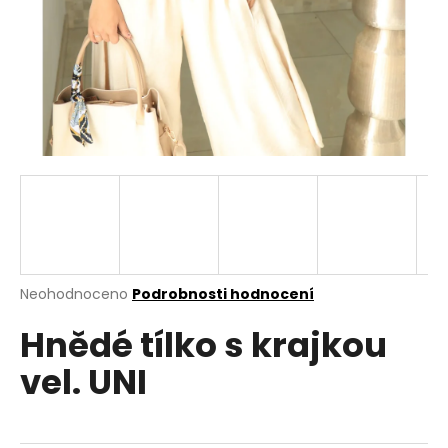
a
j
í
t
?
HLEDAT
Průměrné
Neohodnoceno
Podrobnosti hodnocení
hodnocení
D
Hnědé tílko s krajkou
produktu
o
je
p
vel. UNI
0,0
o
z
r
5
u
hvězdiček.